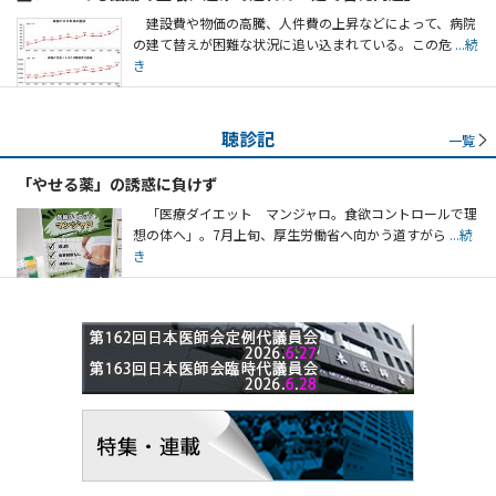
建設費や物価の高騰、人件費の上昇などによって、病院
の建て替えが困難な状況に追い込まれている。この危
...続
き
聴診記
一覧
「やせる薬」の誘惑に負けず
「医療ダイエット マンジャロ。食欲コントロールで理
想の体へ」。7月上旬、厚生労働省へ向かう道すがら
...続
き