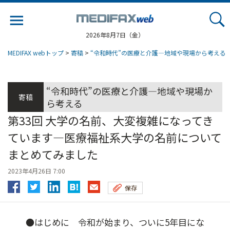
Jump
to
navigation
2026年8月7日（金）
MEDIFAX webトップ
>
寄稿
>
“令和時代”の医療と介護―地域や現場から考える
“令和時代”の医療と介護―地域や現場か
寄稿
ら考える
第33回 大学の名前、大変複雑になってき
ています―医療福祉系大学の名前について
まとめてみました
2023年4月26日 7:00
保存
●はじめに 令和が始まり、ついに5年目にな