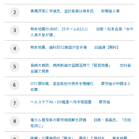
事務次官に宇波氏、主計局長は坂本氏 財務省人事
熊本地震のJMAT、25チーム82人に 日医・松本会長「水や
人員不足が課...
熊本地震、歯科診52施設が全半壊 日歯連【無料】
長崎大病院、病床削減の空間活用で「経営改善」 文科省
会議で発表
OTC類似薬、追加負担の例外を明確化 厚労省が中間まと
め案
ヘルスケアAX・DX推進へ司令塔設置 厚労省
電カル普及率の厚労相見解を評価 日医・長島氏、「方向
性同じ」
医療・介護施設の「断水」、優先して復旧を 熊本地震、