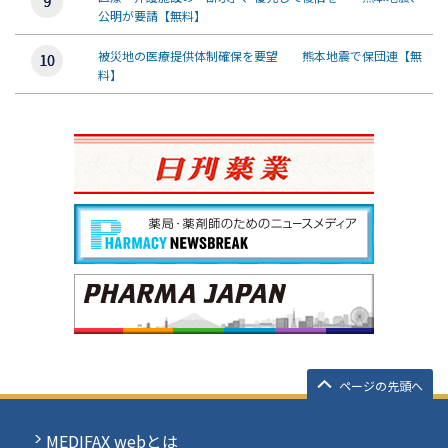
公明が要請【無料】
被災地の医療提供体制確保を要望 熊本地震で保団連【無
料】
ページの先頭へ
MEDIFAX webとは