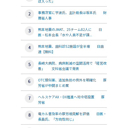
ぼ入った」
事務次官に宇波氏、主計局長は坂本氏 財
務省人事
熊本地震のJMAT、25チーム82人に 日
医・松本会長「水や人員不足が課...
熊本地震、歯科診52施設が全半壊 日歯
連【無料】
長崎大病院、病床削減の空間活用で「経営改
善」 文科省会議で発表
OTC類似薬、追加負担の例外を明確化 厚
労省が中間まとめ案
ヘルスケアAX・DX推進へ司令塔設置 厚
労省
電カル普及率の厚労相見解を評価 日医・
長島氏、「方向性同じ」