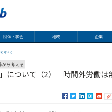
団体・学会
地域
企業
から考える
場から考える
革」について（2） 時間外労働は