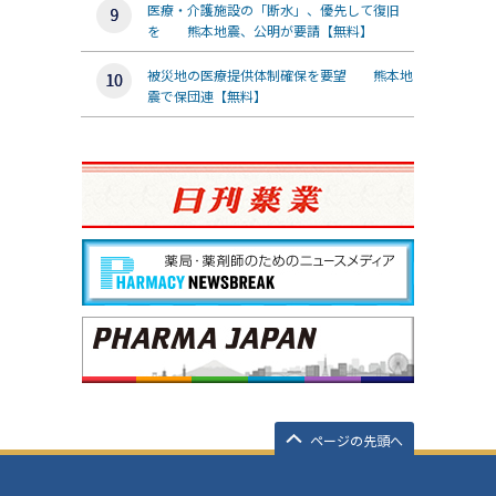
医療・介護施設の「断水」、優先して復旧
を 熊本地震、公明が要請【無料】
被災地の医療提供体制確保を要望 熊本地
震で保団連【無料】
ページの先頭へ