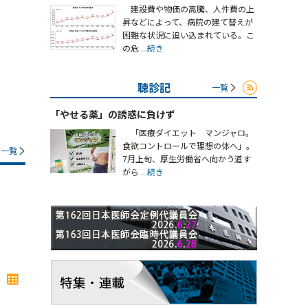
建設費や物価の高騰、人件費の上
昇などによって、病院の建て替えが
困難な状況に追い込まれている。こ
の危
...続き
聴診記
一覧
「やせる薬」の誘惑に負けず
「医療ダイエット マンジャロ。
食欲コントロールで理想の体へ」。
一覧
7月上旬、厚生労働省へ向かう道す
がら
...続き