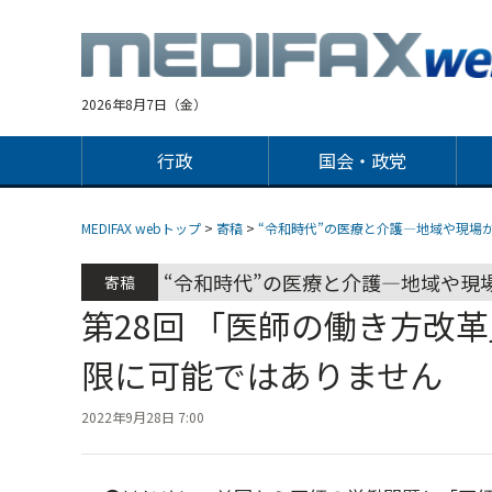
Jump
to
navigation
2026年8月7日（金）
行政
国会・政党
MEDIFAX webトップ
>
寄稿
>
“令和時代”の医療と介護―地域や現場
“令和時代”の医療と介護―地域や現
寄稿
第28回 「医師の働き方改
限に可能ではありません
2022年9月28日 7:00