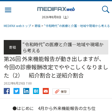
Jump
to
navigation
2026年8月8日（土）
MEDIFAX webトップ
>
寄稿
>
“令和時代”の医療と介護―地域や現場から考える
“令和時代”の医療と介護―地域や現場か
寄稿
ら考える
第26回 外来機能報告が動き出しますが、
今回の診療報酬改定でややこしくなりまし
た（2） 紹介割合と逆紹介割合
2022年6月29日 7:00
保存
●はじめに 4月から外来機能報告の立ち位