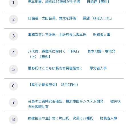
熊本地震、歯科診52施設が全半壊 日歯連【無料】
日歯連・太田会長、骨太を評価 要望「ほぼ入った」
事務次官に宇波氏、主計局長は坂本氏 財務省人事
八代市、避難所に根付く「TMAT」 熊本地震・現地発
（上）【無料】
姫野氏はこども庁長官官房審議官に 厚労省人事
【厚生労働省辞令】（8月7日付）
会員の災害時安否確認、横浜市医がシステム開発 被災状
況を即時共有
医療担当の主計官に片山氏、次長に八幡氏 財務省人事