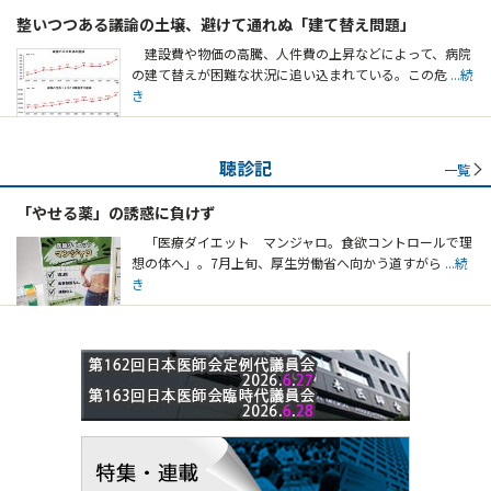
整いつつある議論の土壌、避けて通れぬ「建て替え問題」
建設費や物価の高騰、人件費の上昇などによって、病院
の建て替えが困難な状況に追い込まれている。この危
...続
き
聴診記
一覧
「やせる薬」の誘惑に負けず
「医療ダイエット マンジャロ。食欲コントロールで理
想の体へ」。7月上旬、厚生労働省へ向かう道すがら
...続
き