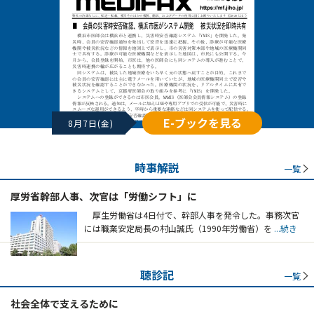
E-ブックを見る
8月7日(金)
時事解説
一覧
厚労省幹部人事、次官は「労働シフト」に
厚生労働省は4日付で、幹部人事を発令した。事務次官
には職業安定局長の村山誠氏（1990年労働省）を
...続き
聴診記
一覧
社会全体で支えるために