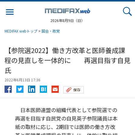
Jump
to
navigation
2026年8月9日（日）
MEDIFAX webトップ
>
国会・政党
【参院選2022】働き方改革と医師養成課
程の見直しを一体的に 再選目指す自見
氏
2022年6月13日 17:36
保存
日本医師連盟の組織代表として参院選での
再選を目指す自民党の自見英子参院議員は本
紙の取材に応じ、2期目では医師の働き方改