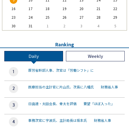
16
17
18
19
20
21
22
23
24
25
26
27
28
29
30
31
1
2
3
4
5
Ranking
Daily
Weekly
厚労省幹部人事、次官は「労働シフト」に
医療担当の主計官に片山氏、次長に八幡氏 財務省人事
日歯連・太田会長、骨太を評価 要望「ほぼ入った」
事務次官に宇波氏、主計局長は坂本氏 財務省人事