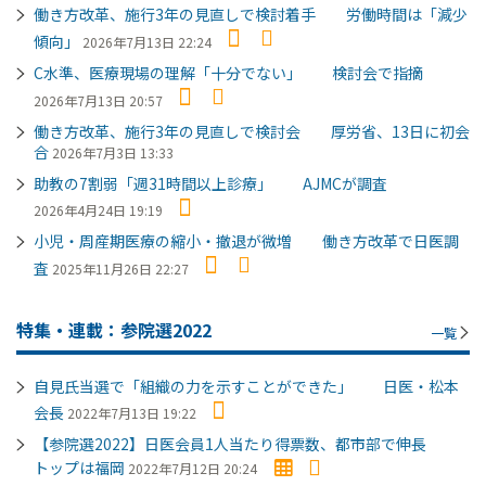
働き方改革、施行3年の見直しで検討着手 労働時間は「減少
傾向」
2026年7月13日 22:24
C水準、医療現場の理解「十分でない」 検討会で指摘
2026年7月13日 20:57
働き方改革、施行3年の見直しで検討会 厚労省、13日に初会
合
2026年7月3日 13:33
助教の7割弱「週31時間以上診療」 AJMCが調査
2026年4月24日 19:19
小児・周産期医療の縮小・撤退が微増 働き方改革で日医調
査
2025年11月26日 22:27
特集・連載：参院選2022
一覧
自見氏当選で「組織の力を示すことができた」 日医・松本
会長
2022年7月13日 19:22
【参院選2022】日医会員1人当たり得票数、都市部で伸長
トップは福岡
2022年7月12日 20:24