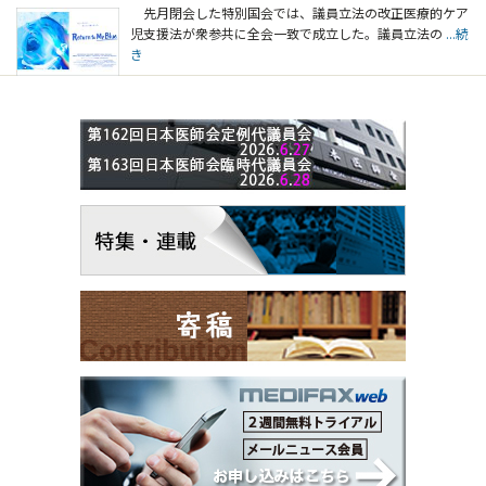
先月閉会した特別国会では、議員立法の改正医療的ケア
児支援法が衆参共に全会一致で成立した。議員立法の
...続
き