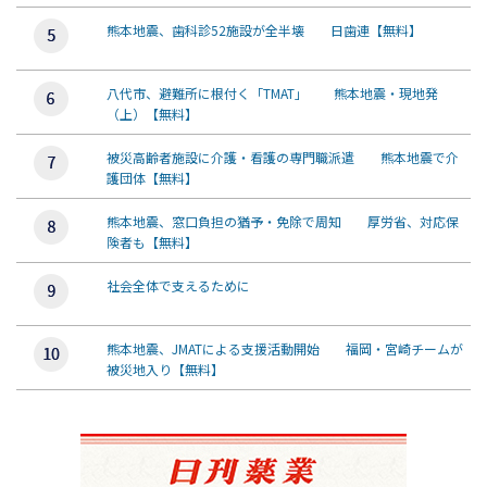
熊本地震、歯科診52施設が全半壊 日歯連【無料】
八代市、避難所に根付く「TMAT」 熊本地震・現地発
（上）【無料】
被災高齢者施設に介護・看護の専門職派遣 熊本地震で介
護団体【無料】
熊本地震、窓口負担の猶予・免除で周知 厚労省、対応保
険者も【無料】
社会全体で支えるために
熊本地震、JMATによる支援活動開始 福岡・宮崎チームが
被災地入り【無料】