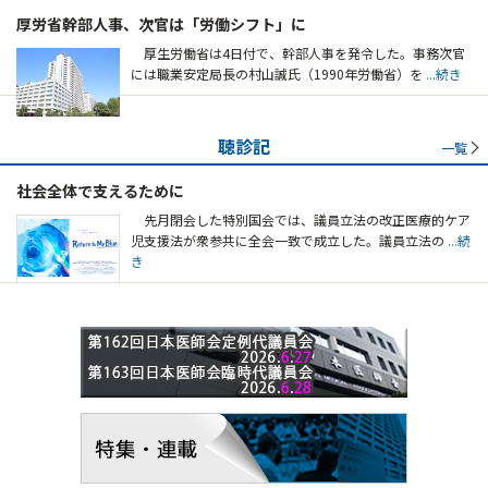
厚労省幹部人事、次官は「労働シフト」に
厚生労働省は4日付で、幹部人事を発令した。事務次官
には職業安定局長の村山誠氏（1990年労働省）を
...続き
聴診記
一覧
社会全体で支えるために
先月閉会した特別国会では、議員立法の改正医療的ケア
児支援法が衆参共に全会一致で成立した。議員立法の
...続
き