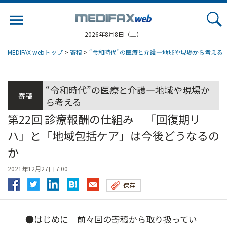
Jump
to
navigation
2026年8月8日（土）
MEDIFAX webトップ
>
寄稿
>
“令和時代”の医療と介護―地域や現場から考える
“令和時代”の医療と介護―地域や現場か
寄稿
ら考える
第22回 診療報酬の仕組み 「回復期リ
ハ」と「地域包括ケア」は今後どうなるの
か
2021年12月27日 7:00
保存
●はじめに 前々回の寄稿から取り扱ってい