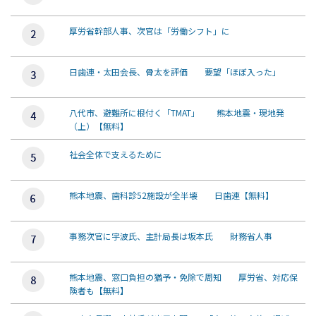
厚労省幹部人事、次官は「労働シフト」に
日歯連・太田会長、骨太を評価 要望「ほぼ入った」
八代市、避難所に根付く「TMAT」 熊本地震・現地発
（上）【無料】
社会全体で支えるために
熊本地震、歯科診52施設が全半壊 日歯連【無料】
事務次官に宇波氏、主計局長は坂本氏 財務省人事
熊本地震、窓口負担の猶予・免除で周知 厚労省、対応保
険者も【無料】