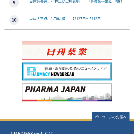
日歯会長選、小林氏が出馬表明 「会員第一主義」掲げ
コロナ定点、1.70に増 7月27日～8月2日
ページの先頭へ
MEDIFAX webとは