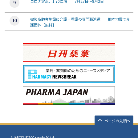
コロナ定点、1.70に増 7月27日～8月2日
被災高齢者施設に介護・看護の専門職派遣 熊本地震で介
護団体【無料】
ページの先頭へ
MEDIFAX webとは