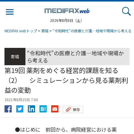
Jump
to
navigation
2026年8月8日（土）
MEDIFAX webトップ
>
寄稿
>
“令和時代”の医療と介護―地域や現場から考える
“令和時代”の医療と介護―地域や現場か
寄稿
ら考える
第19回 薬剤をめぐる経営的課題を知る
（2） シミュレーションから見る薬剤利
益の変動
2021年8月25日 7:00
保存
●はじめに 前回から、病院経営における薬