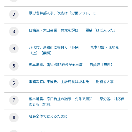
厚労省幹部人事、次官は「労働シフト」に
日歯連・太田会長、骨太を評価 要望「ほぼ入った」
八代市、避難所に根付く「TMAT」 熊本地震・現地発
（上）【無料】
熊本地震、歯科診52施設が全半壊 日歯連【無料】
事務次官に宇波氏、主計局長は坂本氏 財務省人事
熊本地震、窓口負担の猶予・免除で周知 厚労省、対応保
険者も【無料】
社会全体で支えるために