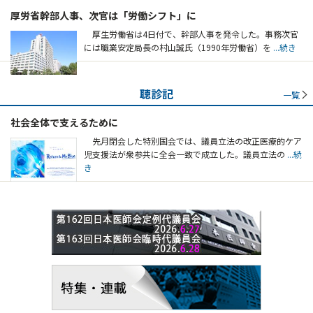
厚労省幹部人事、次官は「労働シフト」に
厚生労働省は4日付で、幹部人事を発令した。事務次官
には職業安定局長の村山誠氏（1990年労働省）を
...続き
聴診記
一覧
社会全体で支えるために
先月閉会した特別国会では、議員立法の改正医療的ケア
児支援法が衆参共に全会一致で成立した。議員立法の
...続
き