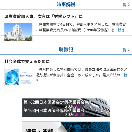
時事解説
一覧
厚労省幹部人事、次官は「労働シフト」に
厚生労働省は4日付で、幹部人事を発令した。事務次官
には職業安定局長の村山誠氏（1990年労働省）を
...続き
聴診記
一覧
社会全体で支えるために
先月閉会した特別国会では、議員立法の改正医療的ケア
児支援法が衆参共に全会一致で成立した。議員立法の
...続
き