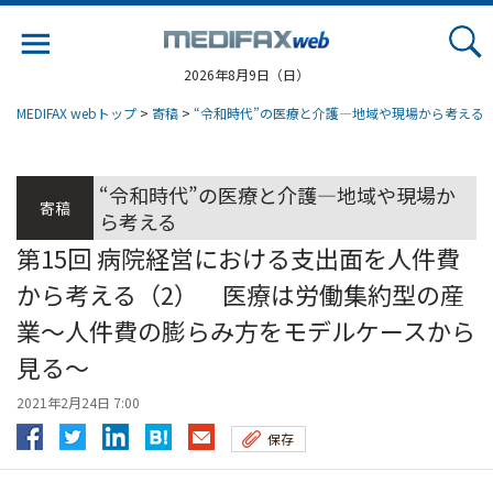
Jump
to
navigation
2026年8月9日（日）
MEDIFAX webトップ
>
寄稿
>
“令和時代”の医療と介護―地域や現場から考える
“令和時代”の医療と介護―地域や現場か
寄稿
ら考える
第15回 病院経営における支出面を人件費
から考える（2） 医療は労働集約型の産
業～人件費の膨らみ方をモデルケースから
見る～
2021年2月24日 7:00
保存