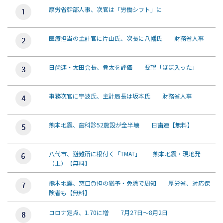
厚労省幹部人事、次官は「労働シフト」に
医療担当の主計官に片山氏、次長に八幡氏 財務省人事
日歯連・太田会長、骨太を評価 要望「ほぼ入った」
事務次官に宇波氏、主計局長は坂本氏 財務省人事
熊本地震、歯科診52施設が全半壊 日歯連【無料】
八代市、避難所に根付く「TMAT」 熊本地震・現地発
（上）【無料】
熊本地震、窓口負担の猶予・免除で周知 厚労省、対応保
険者も【無料】
コロナ定点、1.70に増 7月27日～8月2日