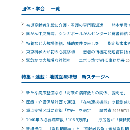
団体・学会
一覧
被災高齢者施設に介護・看護の専門職派遣 熊本地震
国がん中央病院、シンガポールがんセンターと覚書締結
特養など大規模修繕、補助要件見直しを 指定都市市
東京科学大が初の心臓移植 患者の待機期間短縮目指
緊急かつ大規模な対策を エボラ熱でWHO事務局長
20
特集・連載：地域医療構想 新ステージへ
新たな病床整備なら「将来の病床数との関係、説明を
医療・介護保険計画で通知、「在宅連携機能」の役割
重点支援区域に京都「中丹」を選定 厚労省
2026年7月9
2040年の必要病床数「106.9万床」 厚労省が「機械的
新構想GL、「急性期拠点」と「高齢者救急・地域急性期