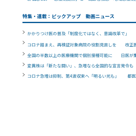
特集・連載：ピックアップ 動画ニュース
かかりつけ医の普及「制度化ではなく、意識改革で」
コロナ踏まえ、再検証対象病院の役割見直しを 改正
全国の半数以上の医療機関で個別接種可能に 日医が
変異株は「新たな闘い」、急増なら全国的な宣言発令
コロナ急増は抑制、第4波収束へ「明るい光も」 都医