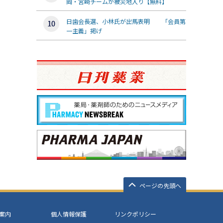
岡・宮崎チームが被災地入り【無料】
日歯会長選、小林氏が出馬表明 「会員第
一主義」掲げ
ページの先頭へ
案内
個人情報保護
リンクポリシー