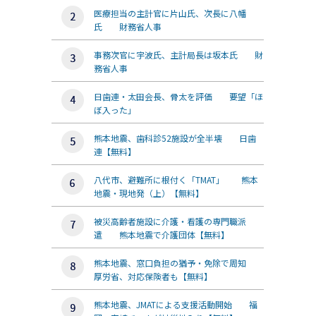
医療担当の主計官に片山氏、次長に八幡
氏 財務省人事
事務次官に宇波氏、主計局長は坂本氏 財
務省人事
日歯連・太田会長、骨太を評価 要望「ほ
ぼ入った」
熊本地震、歯科診52施設が全半壊 日歯
連【無料】
八代市、避難所に根付く「TMAT」 熊本
地震・現地発（上）【無料】
被災高齢者施設に介護・看護の専門職派
遣 熊本地震で介護団体【無料】
熊本地震、窓口負担の猶予・免除で周知
厚労省、対応保険者も【無料】
熊本地震、JMATによる支援活動開始 福