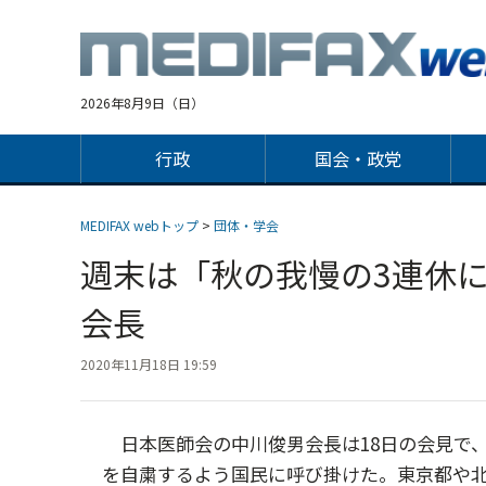
Jump
to
navigation
2026年8月9日（日）
行政
国会・政党
MEDIFAX webトップ
>
団体・学会
週末は「秋の我慢の3連休
会長
2020年11月18日 19:59
日本医師会の中川俊男会長は18日の会見で、2
を自粛するよう国民に呼び掛けた。東京都や