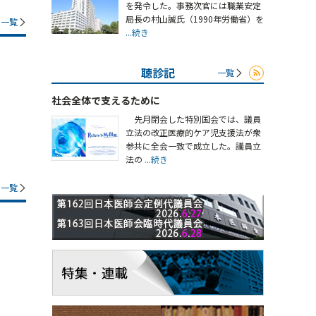
を発令した。事務次官には職業安定
局長の村山誠氏（1990年労働省）を
一覧
...続き
聴診記
一覧
社会全体で支えるために
先月閉会した特別国会では、議員
立法の改正医療的ケア児支援法が衆
参共に全会一致で成立した。議員立
法の
...続き
一覧