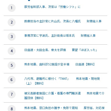
厚労省幹部人事、次官は「労働シフト」に
医療担当の主計官に片山氏、次長に八幡氏 財務省人事
事務次官に宇波氏、主計局長は坂本氏 財務省人事
日歯連・太田会長、骨太を評価 要望「ほぼ入った」
熊本地震、歯科診52施設が全半壊 日歯連【無料】
八代市、避難所に根付く「TMAT」 熊本地震・現地発
（上）【無料】
被災高齢者施設に介護・看護の専門職派遣 熊本地震で介
護団体【無料】
熊本地震、窓口負担の猶予・免除で周知 厚労省、対応保