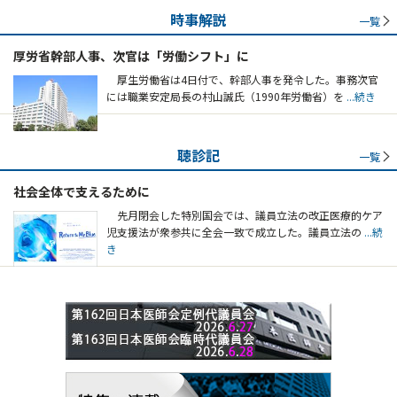
時事解説
一覧
厚労省幹部人事、次官は「労働シフト」に
厚生労働省は4日付で、幹部人事を発令した。事務次官
には職業安定局長の村山誠氏（1990年労働省）を
...続き
聴診記
一覧
社会全体で支えるために
先月閉会した特別国会では、議員立法の改正医療的ケア
児支援法が衆参共に全会一致で成立した。議員立法の
...続
き