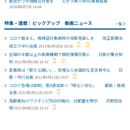
緊急かつ大規模な対策を エボラ熱でWHO事務局長
2026年8月7日 10:44
特集・連載：ピックアップ 動画ニュース
一覧
コロナ踏まえ、再検証対象病院の役割見直しを 改正医療法
成立で中川会長
2021年5月26日 20:18
全国の半数以上の医療機関で個別接種可能に 日医が集合契
約
2021年5月19日 20:32
変異株は「新たな闘い」、急増なら全国的な宣言発令も 日
医・中川会長
2021年5月12日 19:07
コロナ急増は抑制、第4波収束へ「明るい光も」 都医・尾﨑
会長
2021年5月11日 20:47
高齢者向けワクチン1万6000箱分、分配量を明示 河野担当
相
2021年4月22日 20:33