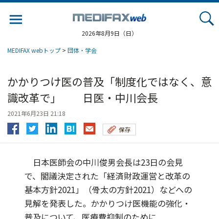
Jump
to
navigation
2026年8月9日（日）
MEDIFAX webトップ
>
団体・学会
かかりつけ医の普及「制度化ではなく、意
識改革で」 日医・中川会長
2021年6月23日 21:18
保存
日本医師会の中川俊男会長は23日の会見
で、閣議決定された「経済財政運営と改革の
基本方針2021」（骨太の方針2021）などへの
見解を発表した。かかりつけ医機能の強化・
普及について、医療費抑制のために...