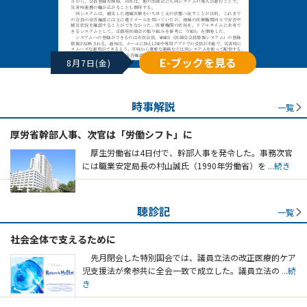
E-ブックを見る
8月7日(金)
時事解説
一覧
厚労省幹部人事、次官は「労働シフト」に
厚生労働省は4日付で、幹部人事を発令した。事務次官
には職業安定局長の村山誠氏（1990年労働省）を
...続き
聴診記
一覧
社会全体で支えるために
先月閉会した特別国会では、議員立法の改正医療的ケア
児支援法が衆参共に全会一致で成立した。議員立法の
...続
き