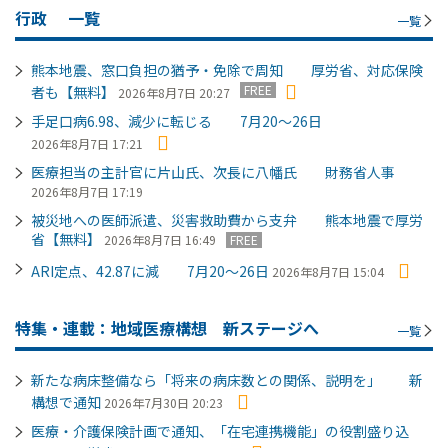
行政
一覧
一覧
熊本地震、窓口負担の猶予・免除で周知 厚労省、対応保険
FREE
者も【無料】
2026年8月7日 20:27
手足口病6.98、減少に転じる 7月20～26日
2026年8月7日 17:21
医療担当の主計官に片山氏、次長に八幡氏 財務省人事
2026年8月7日 17:19
被災地への医師派遣、災害救助費から支弁 熊本地震で厚労
省【無料】
2026年8月7日 16:49
FREE
ARI定点、42.87に減 7月20～26日
2026年8月7日 15:04
特集・連載：地域医療構想 新ステージへ
一覧
新たな病床整備なら「将来の病床数との関係、説明を」 新
構想で通知
2026年7月30日 20:23
医療・介護保険計画で通知、「在宅連携機能」の役割盛り込