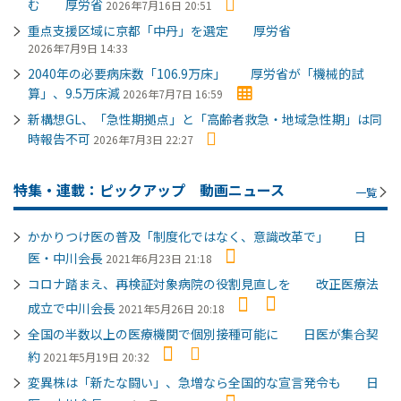
む 厚労省
2026年7月16日 20:51
重点支援区域に京都「中丹」を選定 厚労省
2026年7月9日 14:33
2040年の必要病床数「106.9万床」 厚労省が「機械的試
算」、9.5万床減
2026年7月7日 16:59
新構想GL、「急性期拠点」と「高齢者救急・地域急性期」は同
時報告不可
2026年7月3日 22:27
特集・連載：ピックアップ 動画ニュース
一覧
かかりつけ医の普及「制度化ではなく、意識改革で」 日
医・中川会長
2021年6月23日 21:18
コロナ踏まえ、再検証対象病院の役割見直しを 改正医療法
成立で中川会長
2021年5月26日 20:18
全国の半数以上の医療機関で個別接種可能に 日医が集合契
約
2021年5月19日 20:32
変異株は「新たな闘い」、急増なら全国的な宣言発令も 日