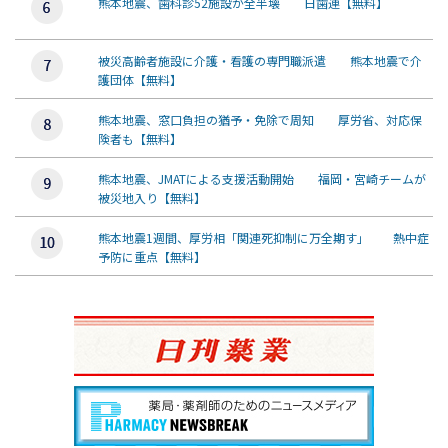
熊本地震、歯科診52施設が全半壊 日歯連【無料】
被災高齢者施設に介護・看護の専門職派遣 熊本地震で介
護団体【無料】
熊本地震、窓口負担の猶予・免除で周知 厚労省、対応保
険者も【無料】
熊本地震、JMATによる支援活動開始 福岡・宮崎チームが
被災地入り【無料】
熊本地震1週間、厚労相「関連死抑制に万全期す」 熱中症
予防に重点【無料】