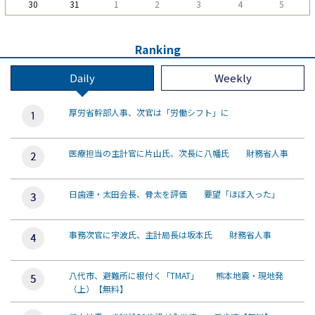
30
31
1
2
3
4
5
Ranking
Daily
Weekly
厚労省幹部人事、次官は「労働シフト」に
医療担当の主計官に片山氏、次長に八幡氏 財務省人事
日歯連・太田会長、骨太を評価 要望「ほぼ入った」
事務次官に宇波氏、主計局長は坂本氏 財務省人事
八代市、避難所に根付く「TMAT」 熊本地震・現地発
（上）【無料】