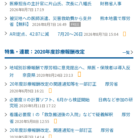
医療担当の主計官に片山氏、次長に八幡氏 財務省人事
2026年8月7日 17:19
被災地への医師派遣、災害救助費から支弁 熊本地震で厚労
省【無料】
2026年8月7日 16:49
FREE
ARI定点、42.87に減 7月20～26日
2026年8月7日 15:04
特集・連載：2020年度診療報酬改定
一覧
地域別診療報酬で厚労相に意見提出へ、県医・保険者は導入反
対 奈良県
2020年8月24日 23:13
20年度診療報酬改定の関連通知等を一部訂正 厚労省
2020年6月9日 16:21
必要度Ⅱの計算ソフト、6月から検証開始 日病など参加の研
究班
2020年5月11日 17:22
看護必要度Ⅰの「救急搬送後の入院」などで疑義解釈 厚労
省
2020年5月8日 12:55
20年度診療報酬改定、関連通知を一部訂正 厚労省
2020年5月7日 14:14