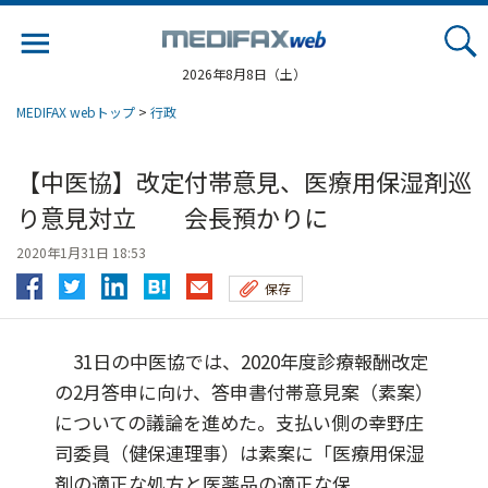
Jump
to
navigation
2026年8月8日（土）
MEDIFAX webトップ
>
行政
【中医協】改定付帯意見、医療用保湿剤巡
り意見対立 会長預かりに
2020年1月31日 18:53
保存
31日の中医協では、2020年度診療報酬改定
の2月答申に向け、答申書付帯意見案（素案）
についての議論を進めた。支払い側の幸野庄
司委員（健保連理事）は素案に「医療用保湿
剤の適正な処方と医薬品の適正な保...