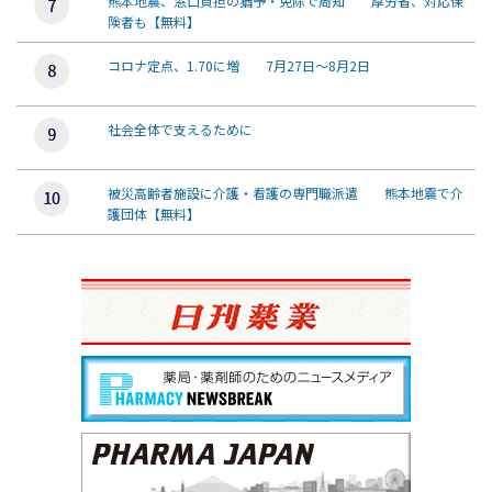
熊本地震、窓口負担の猶予・免除で周知 厚労省、対応保
険者も【無料】
コロナ定点、1.70に増 7月27日～8月2日
社会全体で支えるために
被災高齢者施設に介護・看護の専門職派遣 熊本地震で介
護団体【無料】