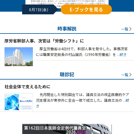
E-ブックを見る
8月7日(金)
時事解説
一覧
厚労省幹部人事、次官は「労働シフト」に
厚生労働省は4日付で、幹部人事を発令した。事務次官
には職業安定局長の村山誠氏（1990年労働省）を
...続き
聴診記
一覧
社会全体で支えるために
先月閉会した特別国会では、議員立法の改正医療的ケア
児支援法が衆参共に全会一致で成立した。議員立法の
...続
き