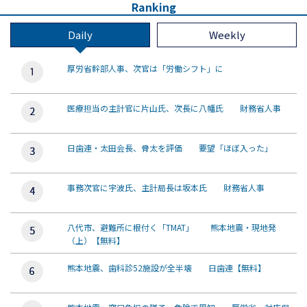
Ranking
Daily
Weekly
厚労省幹部人事、次官は「労働シフト」に
医療担当の主計官に片山氏、次長に八幡氏 財務省人事
日歯連・太田会長、骨太を評価 要望「ほぼ入った」
事務次官に宇波氏、主計局長は坂本氏 財務省人事
八代市、避難所に根付く「TMAT」 熊本地震・現地発
（上）【無料】
熊本地震、歯科診52施設が全半壊 日歯連【無料】