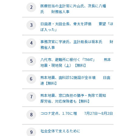
医療担当の主計官に片山氏、次長に八幡
氏 財務省人事
日歯連・太田会長、骨太を評価 要望「ほ
ぼ入った」
事務次官に宇波氏、主計局長は坂本氏 財
務省人事
八代市、避難所に根付く「TMAT」 熊本
地震・現地発（上）【無料】
熊本地震、歯科診52施設が全半壊 日歯
連【無料】
熊本地震、窓口負担の猶予・免除で周知
厚労省、対応保険者も【無料】
コロナ定点、1.70に増 7月27日～8月2日
社会全体で支えるために