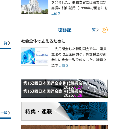
を発令した。事務次官には職業安定
局長の村山誠氏（1990年労働省）を
...続き
聴診記
一覧
社会全体で支えるために
一覧
先月閉会した特別国会では、議員
立法の改正医療的ケア児支援法が衆
参共に全会一致で成立した。議員立
法の
...続き
一覧