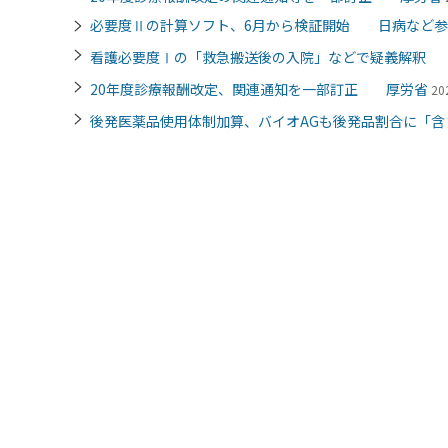
必要度Ⅱの計算ソフト、6月から検証開始 日病など参
看護必要度Ⅰの「救急搬送後の入院」などで疑義解釈
20年度診療報酬改定、関連通知を一部訂正 厚労省
20
後発医薬品使用体制加算、バイオAGも後発品割合に「