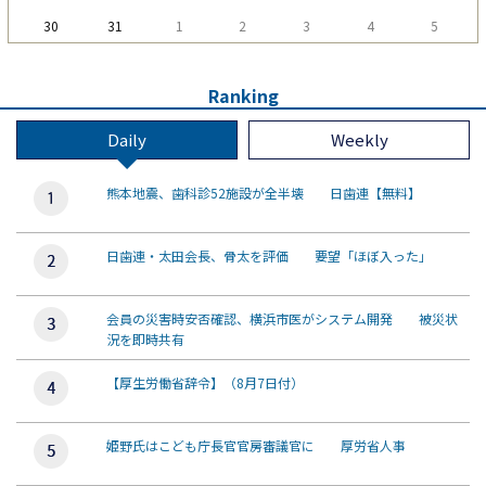
30
31
1
2
3
4
5
Ranking
Daily
Weekly
熊本地震、歯科診52施設が全半壊 日歯連【無料】
日歯連・太田会長、骨太を評価 要望「ほぼ入った」
会員の災害時安否確認、横浜市医がシステム開発 被災状
況を即時共有
【厚生労働省辞令】（8月7日付）
姫野氏はこども庁長官官房審議官に 厚労省人事