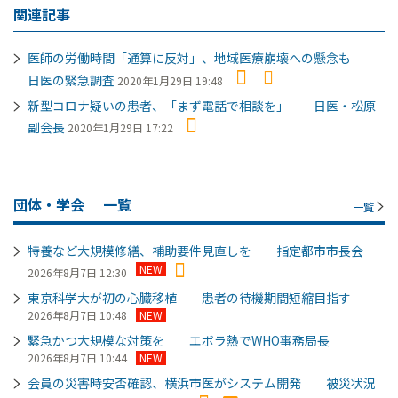
関連記事
医師の労働時間「通算に反対」、地域医療崩壊への懸念も
日医の緊急調査
2020年1月29日 19:48
新型コロナ疑いの患者、「まず電話で相談を」 日医・松原
副会長
2020年1月29日 17:22
団体・学会
一覧
一覧
特養など大規模修繕、補助要件見直しを 指定都市市長会
NEW
2026年8月7日 12:30
東京科学大が初の心臓移植 患者の待機期間短縮目指す
2026年8月7日 10:48
NEW
緊急かつ大規模な対策を エボラ熱でWHO事務局長
2026年8月7日 10:44
NEW
会員の災害時安否確認、横浜市医がシステム開発 被災状況