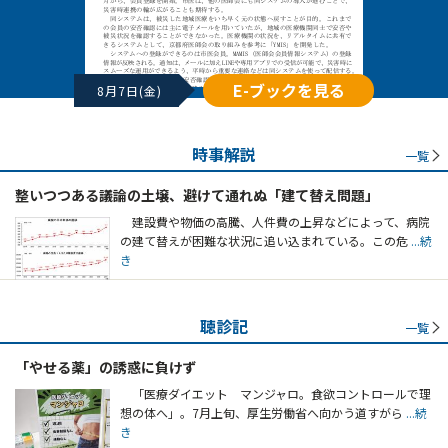
E-ブックを見る
8月7日(金)
時事解説
一覧
整いつつある議論の土壌、避けて通れぬ「建て替え問題」
建設費や物価の高騰、人件費の上昇などによって、病院
の建て替えが困難な状況に追い込まれている。この危
...続
き
聴診記
一覧
「やせる薬」の誘惑に負けず
「医療ダイエット マンジャロ。食欲コントロールで理
想の体へ」。7月上旬、厚生労働省へ向かう道すがら
...続
き