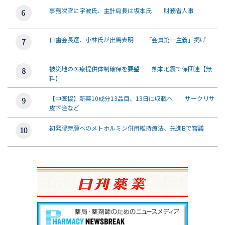
事務次官に宇波氏、主計局長は坂本氏 財務省人事
日歯会長選、小林氏が出馬表明 「会員第一主義」掲げ
被災地の医療提供体制確保を要望 熊本地震で保団連【無
料】
【中医協】新薬10成分13品目、13日に収載へ サークリサ
皮下注など
初発膠芽腫へのメトホルミン併用維持療法、先進Bで審議