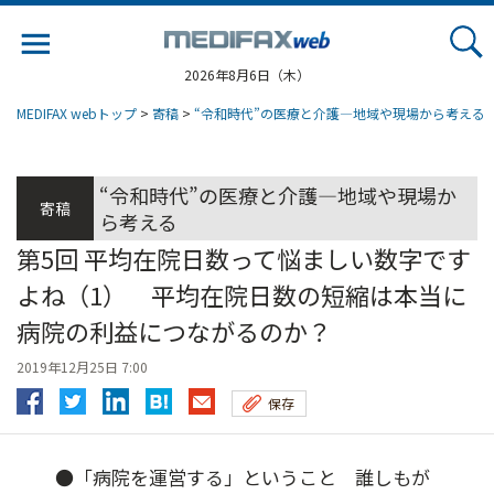
Jump
to
navigation
2026年8月6日（木）
MEDIFAX webトップ
>
寄稿
>
“令和時代”の医療と介護―地域や現場から考える
“令和時代”の医療と介護―地域や現場か
寄稿
ら考える
第5回 平均在院日数って悩ましい数字です
よね（1） 平均在院日数の短縮は本当に
病院の利益につながるのか？
2019年12月25日 7:00
保存
●「病院を運営する」ということ 誰しもが