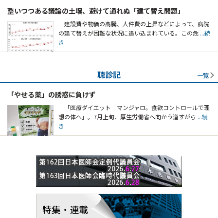
整いつつある議論の土壌、避けて通れぬ「建て替え問題」
建設費や物価の高騰、人件費の上昇などによって、病院
の建て替えが困難な状況に追い込まれている。この危
...続
き
聴診記
一覧
「やせる薬」の誘惑に負けず
「医療ダイエット マンジャロ。食欲コントロールで理
想の体へ」。7月上旬、厚生労働省へ向かう道すがら
...続
き