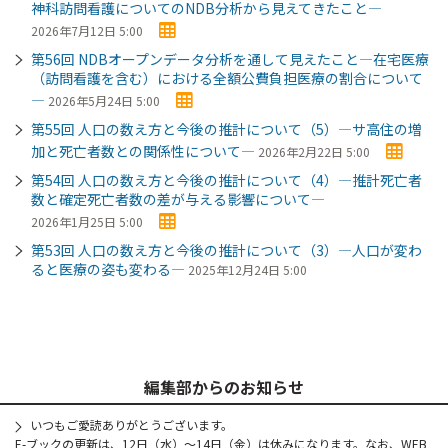
神科訪問看護についてのNDB分析から見えてきたこと―
2026年7月12日 5:00
第56回 NDBオープンデータ分析を通して見えたこと―在宅医療
（訪問看護を含む）における全額公費負担医療の割合について
―
2026年5月24日 5:00
第55回 人口の数え方と今後の推計について（5）―サ高住の増
加と死亡者数との関係性について―
2026年2月22日 5:00
第54回 人口の数え方と今後の推計について（4）―推計死亡者
数と確定死亡者数の差が与える影響について―
2026年1月25日 5:00
第53回 人口の数え方と今後の推計について（3）―人口が変わ
ると医療の姿も変わる―
2025年12月24日 5:00
編集部からのお知らせ
いつもご愛読ありがとうございます。
E-ブックの更新は、12日（水）～14日（金）は休みになります。なお、WEB