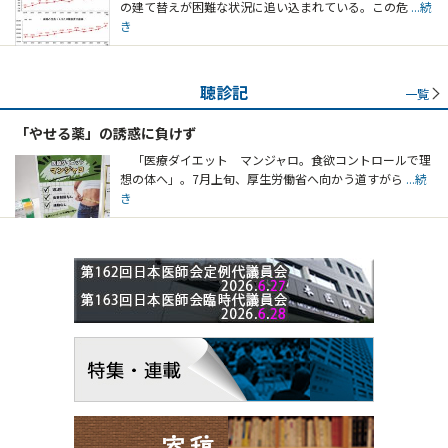
の建て替えが困難な状況に追い込まれている。この危
...続
き
聴診記
一覧
「やせる薬」の誘惑に負けず
「医療ダイエット マンジャロ。食欲コントロールで理
想の体へ」。7月上旬、厚生労働省へ向かう道すがら
...続
き