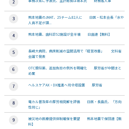
事務次官に宇波氏、主計局長は坂本氏 財務省人事
熊本地震のJMAT、25チーム82人に 日医・松本会長「水や
人員不足が課...
熊本地震、歯科診52施設が全半壊 日歯連【無料】
長崎大病院、病床削減の空間活用で「経営改善」 文科省
会議で発表
OTC類似薬、追加負担の例外を明確化 厚労省が中間まと
め案
ヘルスケアAX・DX推進へ司令塔設置 厚労省
電カル普及率の厚労相見解を評価 日医・長島氏、「方向
性同じ」
被災地の医療提供体制確保を要望 熊本地震で保団連【無
料】