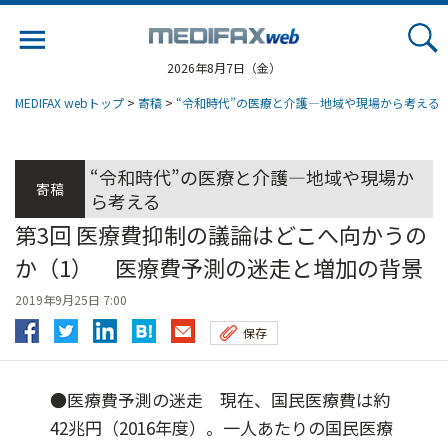
Jump
to
navigation
2026年8月7日（金）
MEDIFAX webトップ
>
寄稿
>
“令和時代”の医療と介護―地域や現場から考える
“令和時代”の医療と介護―地域や現場か
寄稿
ら考える
第3回 医療費抑制の議論はどこへ向かうの
か（1） 医療費予測の迷走と増加の背景
2019年9月25日 7:00
保存
●医療費予測の迷走 現在、国民医療費は約
42兆円（2016年度）。一人あたりの国民医療