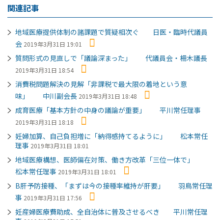
関連記事
地域医療提供体制の諸課題で質疑相次ぐ 日医・臨時代議員
会
2019年3月31日 19:01
質問形式の見直しで「議論深まった」 代議員会・柵木議長
2019年3月31日 18:54
消費税問題解決の見解「非課税で最大限の着地という意
味」 中川副会長
2019年3月31日 18:48
成育医療「基本方針の中身の議論が重要」 平川常任理事
2019年3月31日 18:18
妊婦加算、自己負担増に「納得感持てるように」 松本常任
理事
2019年3月31日 18:01
地域医療構想、医師偏在対策、働き方改革「三位一体で」
松本常任理事
2019年3月31日 18:01
B肝予防接種、「まずは今の接種率維持が肝要」 羽鳥常任理
事
2019年3月31日 17:56
妊産婦医療費助成、全自治体に普及させるべき 平川常任理