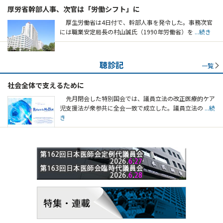
厚労省幹部人事、次官は「労働シフト」に
厚生労働省は4日付で、幹部人事を発令した。事務次官
には職業安定局長の村山誠氏（1990年労働省）を
...続き
聴診記
一覧
社会全体で支えるために
先月閉会した特別国会では、議員立法の改正医療的ケア
児支援法が衆参共に全会一致で成立した。議員立法の
...続
き