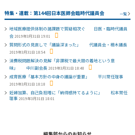
特集・連載：第144回日本医師会臨時代議員会
一覧
地域医療提供体制の諸課題で質疑相次ぐ 日医・臨時代議員
会
2019年3月31日 19:01
質問形式の見直しで「議論深まった」 代議員会・柵木議長
2019年3月31日 18:54
消費税問題解決の見解「非課税で最大限の着地という意
味」 中川副会長
2019年3月31日 18:48
成育医療「基本方針の中身の議論が重要」 平川常任理事
2019年3月31日 18:18
妊婦加算、自己負担増に「納得感持てるように」 松本常任
理事
2019年3月31日 18:01
編集部からのお知らせ