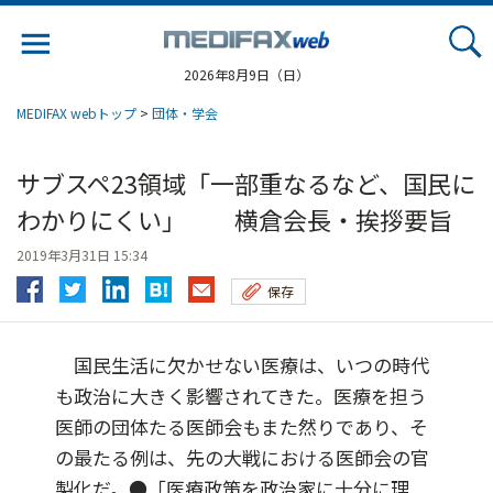
Jump
to
navigation
2026年8月9日（日）
MEDIFAX webトップ
>
団体・学会
サブスペ23領域「一部重なるなど、国民に
わかりにくい」 横倉会長・挨拶要旨
2019年3月31日 15:34
保存
国民生活に欠かせない医療は、いつの時代
も政治に大きく影響されてきた。医療を担う
医師の団体たる医師会もまた然りであり、そ
の最たる例は、先の大戦における医師会の官
製化だ。●「医療政策を政治家に十分に理