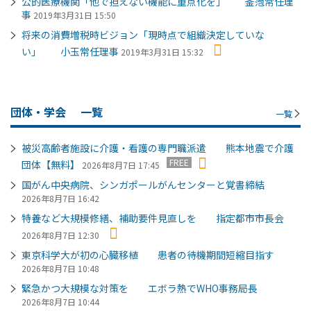
公的医療機関「他で担えない機能に重点化を」 釜萢常任理
事
2019年3月31日 15:50
将来の消費増税時ビジョン「現時点で組織決定していな
い」 小玉常任理事
2019年3月31日 15:32
団体・学会
一覧
一覧
被災高齢者施設に介護・看護の専門職派遣 熊本地震で介護
FREE
団体【無料】
2026年8月7日 17:45
国がん中央病院、シンガポールがんセンターと覚書締結
2026年8月7日 16:42
特養など大規模修繕、補助要件見直しを 指定都市市長会
2026年8月7日 12:30
東京科学大が初の心臓移植 患者の待機期間短縮目指す
2026年8月7日 10:48
緊急かつ大規模な対策を エボラ熱でWHO事務局長
2026年8月7日 10:44