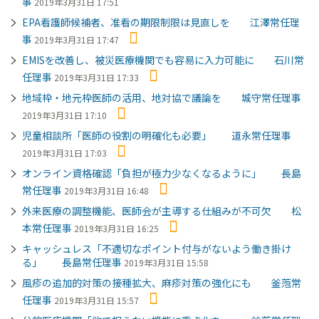
事
2019年3月31日 17:51
EPA看護師候補者、准看の期限制限は見直しを 江澤常任理
事
2019年3月31日 17:47
EMISを改善し、被災医療機関でも容易に入力可能に 石川常
任理事
2019年3月31日 17:33
地域枠・地元枠医師の活用、地対協で議論を 城守常任理事
2019年3月31日 17:10
児童相談所「医師の役割の明確化も必要」 道永常任理事
2019年3月31日 17:03
オンライン資格確認「負担が極力少なくなるように」 長島
常任理事
2019年3月31日 16:48
外来医療の調整機能、医師会が主導する仕組みが不可欠 松
本常任理事
2019年3月31日 16:25
キャッシュレス「不適切なポイント付与がないよう働き掛け
る」 長島常任理事
2019年3月31日 15:58
風疹の追加的対策の接種拡大、麻疹対策の強化にも 釜萢常
任理事
2019年3月31日 15:57