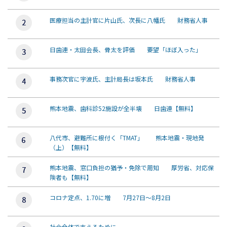
医療担当の主計官に片山氏、次長に八幡氏 財務省人事
日歯連・太田会長、骨太を評価 要望「ほぼ入った」
事務次官に宇波氏、主計局長は坂本氏 財務省人事
熊本地震、歯科診52施設が全半壊 日歯連【無料】
八代市、避難所に根付く「TMAT」 熊本地震・現地発
（上）【無料】
熊本地震、窓口負担の猶予・免除で周知 厚労省、対応保
険者も【無料】
コロナ定点、1.70に増 7月27日～8月2日
社会全体で支えるために