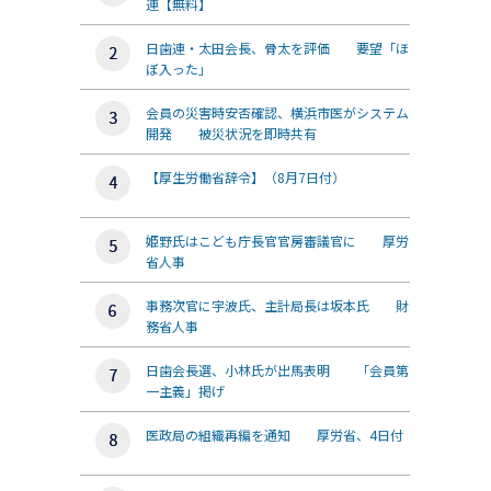
連【無料】
日歯連・太田会長、骨太を評価 要望「ほ
ぼ入った」
会員の災害時安否確認、横浜市医がシステム
開発 被災状況を即時共有
【厚生労働省辞令】（8月7日付）
姫野氏はこども庁長官官房審議官に 厚労
省人事
事務次官に宇波氏、主計局長は坂本氏 財
務省人事
日歯会長選、小林氏が出馬表明 「会員第
一主義」掲げ
医政局の組織再編を通知 厚労省、4日付