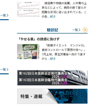
建設費や物価の高騰、人件費の上
昇などによって、病院の建て替えが
困難な状況に追い込まれている。こ
一覧
の危
...続き
聴診記
一覧
「やせる薬」の誘惑に負けず
「医療ダイエット マンジャロ。
食欲コントロールで理想の体へ」。
7月上旬、厚生労働省へ向かう道す
がら
...続き
一覧