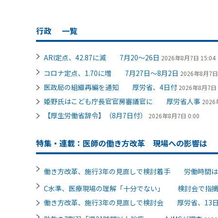
行政
一覧
ARI定点、42.87に減 7月20～26日
2026年8月7日 15:04
コロナ定点、1.70に増 7月27日～8月2日
2026年8月7日 
医政局の組織再編を通知 厚労省、4日付
2026年8月7日 
姫野氏はこども庁長官官房審議官に 厚労省人事
2026
【厚生労働省辞令】（8月7日付）
2026年8月7日 0:00
特集・連載：医師の働き方改革 現場への影響は
働き方改革、施行3年の見直しで検討着手 労働時間は
C水準、医療現場の理解「十分でない」 検討会で指
働き方改革、施行3年の見直しで検討会 厚労省、13