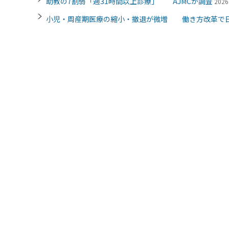
助教の7割弱「週31時間以上診療」 AJMCが調査
202
小児・周産期医療の縮小・撤退が微増 働き方改革で