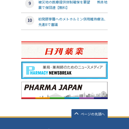
被災地の医療提供体制確保を要望 熊本地
震で保団連【無料】
初発膠芽腫へのメトホルミン併用維持療法、
先進Bで審議
ページの先頭へ