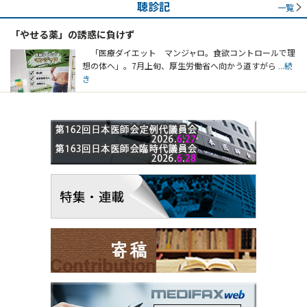
聴診記
一覧
「やせる薬」の誘惑に負けず
「医療ダイエット マンジャロ。食欲コントロールで理
想の体へ」。7月上旬、厚生労働省へ向かう道すがら
...続
き