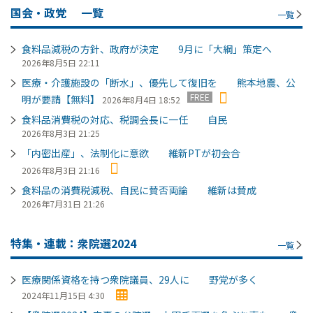
国会・政党
一覧
一覧
食料品減税の方針、政府が決定 9月に「大綱」策定へ
2026年8月5日 22:11
医療・介護施設の「断水」、優先して復旧を 熊本地震、公
FREE
明が要請【無料】
2026年8月4日 18:52
食料品消費税の対応、税調会長に一任 自民
2026年8月3日 21:25
「内密出産」、法制化に意欲 維新PTが初会合
2026年8月3日 21:16
食料品の消費税減税、自民に賛否両論 維新は賛成
2026年7月31日 21:26
特集・連載：衆院選2024
一覧
医療関係資格を持つ衆院議員、29人に 野党が多く
2024年11月15日 4:30