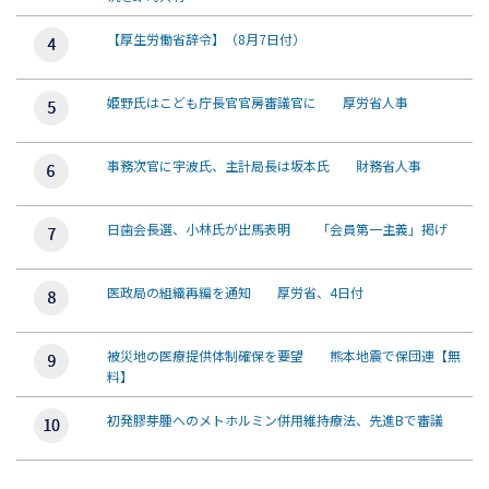
【厚生労働省辞令】（8月7日付）
姫野氏はこども庁長官官房審議官に 厚労省人事
事務次官に宇波氏、主計局長は坂本氏 財務省人事
日歯会長選、小林氏が出馬表明 「会員第一主義」掲げ
医政局の組織再編を通知 厚労省、4日付
被災地の医療提供体制確保を要望 熊本地震で保団連【無
料】
初発膠芽腫へのメトホルミン併用維持療法、先進Bで審議