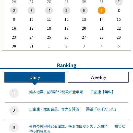
26
27
28
29
30
31
1
2
3
4
5
6
7
8
9
10
11
12
13
14
15
16
17
18
19
20
21
22
23
24
25
26
27
28
29
30
31
1
2
3
4
5
Ranking
Daily
Weekly
熊本地震、歯科診52施設が全半壊 日歯連【無料】
日歯連・太田会長、骨太を評価 要望「ほぼ入った」
会員の災害時安否確認、横浜市医がシステム開発 被災状
況を即時共有