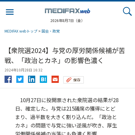
Jump
to
navigation
2026年8月7日（金）
MEDIFAX webトップ
>
国会・政党
【衆院選2024】与党の厚労関係候補が苦
戦、「政治とカネ」の影響色濃く
2024年10月28日 16:32
保存
10月27日に投開票された衆院選の結果が28
日、確定した。与党は215議席の獲得にとど
まり、過半数を大きく割り込んだ。「政治と
カネ」の問題で与党に強い逆風が吹き、厚生
労働関係候補の当落にも色濃く影響...