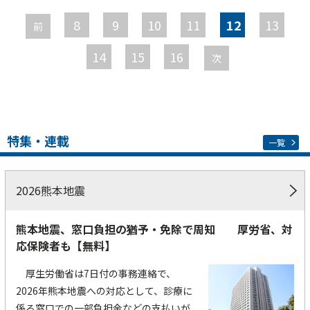
ー
8
9
10
11
12
13
前
ジ
14
15
16
次
特集・連載
一覧
2026熊本地震
熊本地震、窓口負担の猶予・免除で周知 厚労省、対
応保険者も【無料】
厚生労働省は7日付の事務連絡で、
2026年熊本地震への対応として、診療に
係る窓口での一部負担金などの支払いが