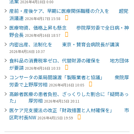
法案
2026年4月18日 0:00
産前・産後ケア、早期に医療関係職種の介入を 超党
派議連
2026年4月17日 15:58
医療物資、価格上昇も懸念 参院厚労委で全日病・神
野会長
2026年4月16日 18:57
内密出産、法制化を 東京・賛育会病院長が講演
2026年4月16日 10:37
食料品の消費税率ゼロ、代替財源の確保を 地方団体
が要請
2026年4月16日 10:33
コンサータの薬局間譲渡「製販業者と協議」 衆院厚
労委で上野厚労相
2026年4月16日 10:05
高齢者医療の患者負担、ざっくりした割合に「疑問あっ
た」 厚労相
2026年4月15日 20:11
医ケア児支援法の改正「財政措置と人材確保を」 市
区町村長NW
2026年4月15日 19:59
ペ