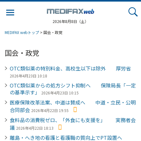
Jump
to
navigation
2026年8月8日（土）
MEDIFAX webトップ
> 国会・政党
国会・政党
OTC類似薬の特別料金、高校生以下は除外 厚労省
2026年4月23日 10:18
OTC類似薬からの処方シフト抑制へ 保険局長「一定
の基準示す」
2026年4月23日 10:15
医療保険改革法案、中道は賛成へ 中道・立民・公明
合同部会
2026年4月22日 19:55
食料品の消費税ゼロ、「外食にも支援を」 実務者会
議
2026年4月22日 18:13
離島・へき地の看護と看護職の質向上でPT設置へ