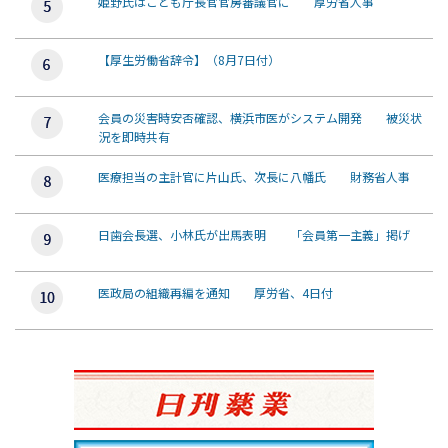
姫野氏はこども庁長官官房審議官に 厚労省人事
【厚生労働省辞令】（8月7日付）
会員の災害時安否確認、横浜市医がシステム開発 被災状
況を即時共有
医療担当の主計官に片山氏、次長に八幡氏 財務省人事
日歯会長選、小林氏が出馬表明 「会員第一主義」掲げ
医政局の組織再編を通知 厚労省、4日付