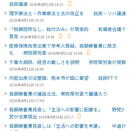
自民議連
2026年4月22日 16:21
理学療法士・作業療法士法の改正を 自民・リハ議連
2026年4月22日 16:10
「税額控除なし、給付のみ」が現実的 有識者会議で
意見
2026年4月21日 19:38
医療保険改革法案で参考人質疑、高額療養費に懸念
も 衆院厚労委
2026年4月21日 19:08
千葉大病院、経営の厳しさを説明 参院厚労委が視察
2026年4月21日 18:45
内密出産の法整備、熊本市が国に要望 自民PTで
2026年4月21日 18:35
高額療養費の議員立法、衆院厚労委で審議入り
2026年4月21日 17:04
高額療養費見直し「生活への影響に配慮を」 野党3
党が法案提出
2026年4月20日 18:17
高額療養費見直しは「生活への影響を考慮」 中道が