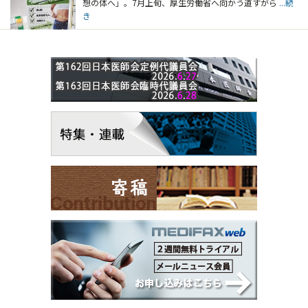
想の体へ」。7月上旬、厚生労働省へ向かう道すがら
...続
き