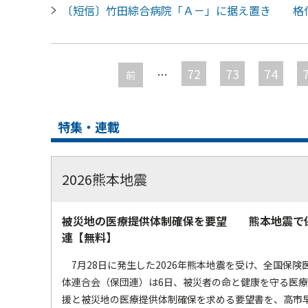
〔短信〕竹田綜合病院「Ａ－」に据え置き 格
ペ
ー
72
73
74
…
前
ジ
特集・連載
2026熊本地震
被災地の医療提供体制確保を要望 熊本地震で
連【無料】
7月28日に発生した2026年熊本地震を受け、全国保険
体連合会（保団連）は6日、被災者の命と健康を守る医
援と被災地の医療提供体制確保を求める要望書を、高市