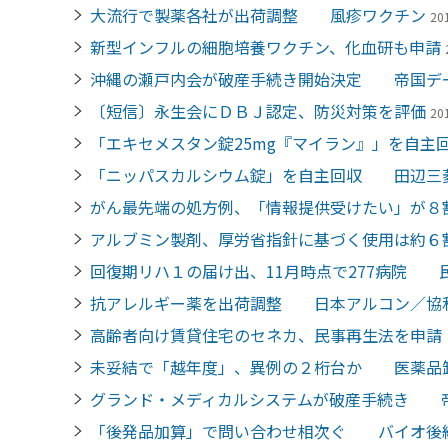
大流行で製薬各社が出荷調整 風疹ワクチン
20
新型インフルの細胞培養ワクチン、化血研も申請
沖縄の瀬戸内会が破産手続き開始決定 帝国デ
〔短信〕永生会にＤＢＪ認定、防災対策を評価
20
「エキセメスタン錠25mg『マイラン』」を自
「ニッパスカルシウム錠」を自主回収 田辺三
がん最先端の処方例、「情報提供受けたい」が
アルブミン製剤、厚労省指針に基づく使用は約
回復期リハ１の届け出、11月時点で277病院 
抗アレルギー薬を出荷調整 日本アルコン／協
高齢者向け賃貸住宅のセネカ、民事再生法を申
未妥結で「越年度」、異例の２桁台か 医薬品
グランド・メディカルシステムが破産手続き 
「後発品加算」で問い合わせ相次ぐ バイオ後