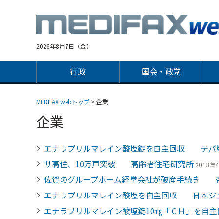
Jump
to
navigation
2026年8月7日（金）
行政
国会・政党
MEDIFAX webトップ
> 企業
企業
エナラプリルマレイン酸塩錠を自主回収 テバ
サ高住、10万戸突破 高齢者住宅研究所
2013年4
佐賀のグループホーム経営会社が破産手続き 
エナラプリルマレイン酸塩を自主回収 日本ジ
エナラプリルマレイン酸塩錠10㎎「ＣＨ」を自