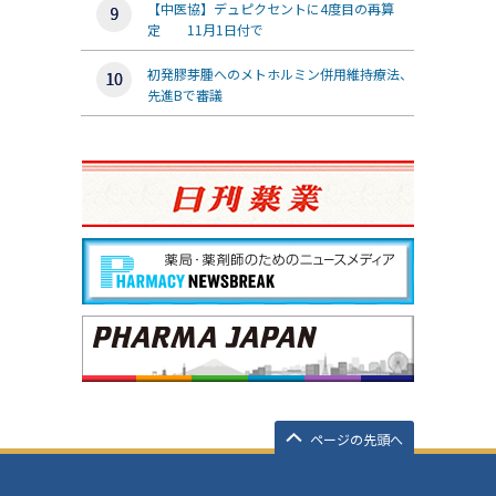
【中医協】デュピクセントに4度目の再算
定 11月1日付で
初発膠芽腫へのメトホルミン併用維持療法、
先進Bで審議
ページの先頭へ