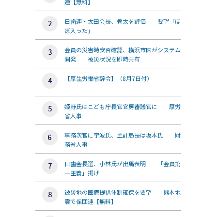
連【無料】
日歯連・太田会長、骨太を評価 要望「ほ
ぼ入った」
会員の災害時安否確認、横浜市医がシステム
開発 被災状況を即時共有
【厚生労働省辞令】（8月7日付）
姫野氏はこども庁長官官房審議官に 厚労
省人事
事務次官に宇波氏、主計局長は坂本氏 財
務省人事
日歯会長選、小林氏が出馬表明 「会員第
一主義」掲げ
被災地の医療提供体制確保を要望 熊本地
震で保団連【無料】