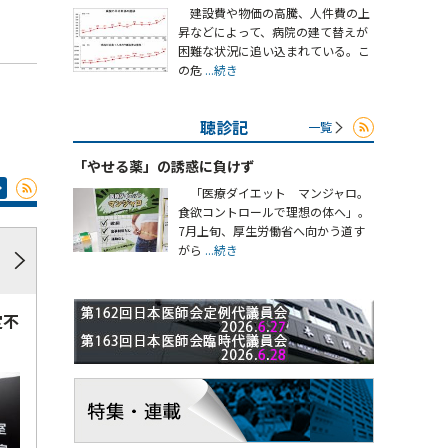
建設費や物価の高騰、人件費の上
昇などによって、病院の建て替えが
困難な状況に追い込まれている。こ
の危
...続き
聴診記
一覧
「やせる薬」の誘惑に負けず
「医療ダイエット マンジャロ。
食欲コントロールで理想の体へ」。
7月上旬、厚生労働省へ向かう道す
がら
...続き
定不