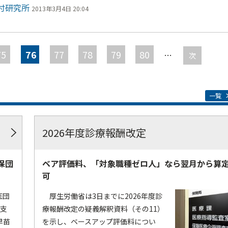
付研究所
2013年3月4日 20:04
75
76
77
78
79
80
…
次
一覧
2026年度診療報酬改定
保団
ベア評価料、「対象職種ゼロ人」なら翌月から算
可
医団
厚生労働省は3日までに2026年度診
療支
療報酬改定の疑義解釈資料（その11）
早苗
を示し、ベースアップ評価料につい