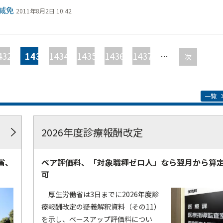
減免
2011年8月2日 10:42
432
1433
1434
1435
1436
1437
…
次
一覧
2026年度診療報酬改定
省、
ベア評価料、「対象職種ゼロ人」なら翌月から算
可
厚生労働省は3日までに2026年度診
療報酬改定の疑義解釈資料（その11）
を示し、ベースアップ評価料につい