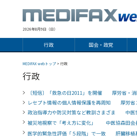
Jump
to
navigation
2026年8月9日（日）
行政
国会・政党
MEDIFAX webトップ
> 行政
行政
〔短信〕「救急の日2011」を開催 厚労省・消
レセプト情報の個人情報保護を再周知 厚労省
政治指導力や防災対策など教訓さまざま 中医
被災地視察で「考え方に変化」 中医協森田会
医学的緊急性評価「５段階」で一致 肝臓移植