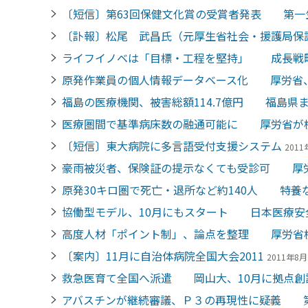
〔短信〕第63回保健文化賞の受賞者発表 第一
〔訃報〕松尾 武昌氏（元厚生省社会・援護局保
ライフイノベは「目標・工程を堅持」 成長戦
原発作業員の個人情報データベース化 厚労省
福島の医療機関、被害総額114.7億円 福島県
医療圏間で基準病床数の融通可能に 厚労省が
〔短信〕東大病院に多言語受付支援システム
2011
豪雨被災者、保険証の提示なくても受診可 厚
原発30キロ圏で死亡・退所など約140人 特養
協働型モデル、10月にもスタート 日本医療安
高度人材「ポイント制」、論点を整理 厚労省
〔案内〕11月に自治体病院全国大会2011
2011年8月2
救急医育て全国へ派遣 岡山大、10月に拠点創
アバスチンが継続審議、Ｐ３の再現性に疑義 