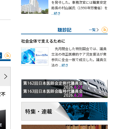
を発令した。事務次官には職業安定
局長の村山誠氏（1990年労働省）を
...続き
聴診記
一覧
社会全体で支えるために
先月閉会した特別国会では、議員
立法の改正医療的ケア児支援法が衆
参共に全会一致で成立した。議員立
法の
...続き
定不