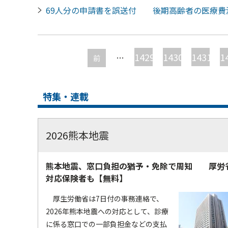
69人分の申請書を誤送付 後期高齢者の医療費
ペ
ー
1429
1430
1431
1
…
前
ジ
特集・連載
2026熊本地震
熊本地震、窓口負担の猶予・免除で周知 厚労
対応保険者も【無料】
厚生労働省は7日付の事務連絡で、
2026年熊本地震への対応として、診療
に係る窓口での一部負担金などの支払