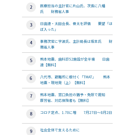
医療担当の主計官に片山氏、次長に八幡
氏 財務省人事
日歯連・太田会長、骨太を評価 要望「ほ
ぼ入った」
事務次官に宇波氏、主計局長は坂本氏 財
務省人事
熊本地震、歯科診52施設が全半壊 日歯
連【無料】
八代市、避難所に根付く「TMAT」 熊本
地震・現地発（上）【無料】
熊本地震、窓口負担の猶予・免除で周知
厚労省、対応保険者も【無料】
コロナ定点、1.70に増 7月27日～8月2日
社会全体で支えるために