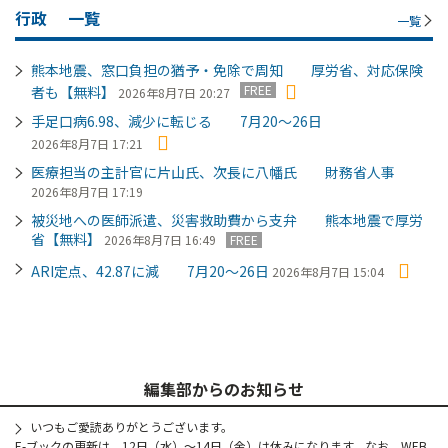
行政
一覧
一覧
熊本地震、窓口負担の猶予・免除で周知 厚労省、対応保険
FREE
者も【無料】
2026年8月7日 20:27
手足口病6.98、減少に転じる 7月20～26日
2026年8月7日 17:21
医療担当の主計官に片山氏、次長に八幡氏 財務省人事
2026年8月7日 17:19
被災地への医師派遣、災害救助費から支弁 熊本地震で厚労
省【無料】
2026年8月7日 16:49
FREE
ARI定点、42.87に減 7月20～26日
2026年8月7日 15:04
編集部からのお知らせ
いつもご愛読ありがとうございます。
E-ブックの更新は、12日（水）～14日（金）は休みになります。なお、WEB