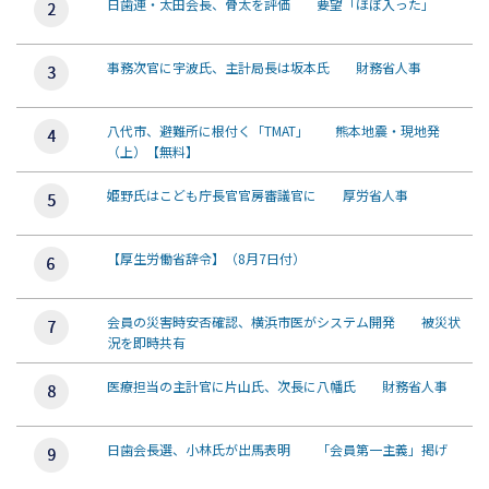
日歯連・太田会長、骨太を評価 要望「ほぼ入った」
事務次官に宇波氏、主計局長は坂本氏 財務省人事
八代市、避難所に根付く「TMAT」 熊本地震・現地発
（上）【無料】
姫野氏はこども庁長官官房審議官に 厚労省人事
【厚生労働省辞令】（8月7日付）
会員の災害時安否確認、横浜市医がシステム開発 被災状
況を即時共有
医療担当の主計官に片山氏、次長に八幡氏 財務省人事
日歯会長選、小林氏が出馬表明 「会員第一主義」掲げ