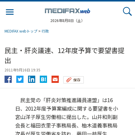
Jump
to
navigation
2026年8月8日（土）
MEDIFAX webトップ
>
行政
民主・肝炎議連、12年度予算で要望書提
出
2011年9月16日 19:35
保存
民主党の「肝炎対策推進議員連盟」は16
日、2012年度予算案編成に関する要望書を小
宮山洋子厚生労働相に提出した。山井和則副
会長と福田衣里子事務局長、柚木道義事務局
次長が厚生労働省を訪れ、藤田一枝厚生...