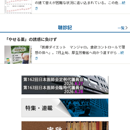
の建て替えが困難な状況に追い込まれている。この危
...続
き
聴診記
一覧
「やせる薬」の誘惑に負けず
「医療ダイエット マンジャロ。食欲コントロールで理
想の体へ」。7月上旬、厚生労働省へ向かう道すがら
...続
き