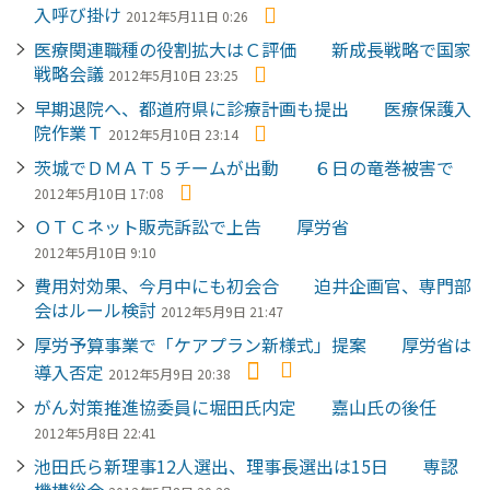
入呼び掛け
2012年5月11日 0:26
医療関連職種の役割拡大はＣ評価 新成長戦略で国家
戦略会議
2012年5月10日 23:25
早期退院へ、都道府県に診療計画も提出 医療保護入
院作業Ｔ
2012年5月10日 23:14
茨城でＤＭＡＴ５チームが出動 ６日の竜巻被害で
2012年5月10日 17:08
ＯＴＣネット販売訴訟で上告 厚労省
2012年5月10日 9:10
費用対効果、今月中にも初会合 迫井企画官、専門部
会はルール検討
2012年5月9日 21:47
厚労予算事業で「ケアプラン新様式」提案 厚労省は
導入否定
2012年5月9日 20:38
がん対策推進協委員に堀田氏内定 嘉山氏の後任
2012年5月8日 22:41
池田氏ら新理事12人選出、理事長選出は15日 専認