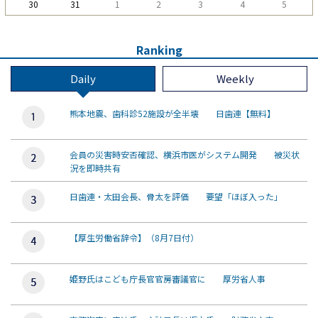
30
31
1
2
3
4
5
Ranking
Daily
Weekly
熊本地震、歯科診52施設が全半壊 日歯連【無料】
会員の災害時安否確認、横浜市医がシステム開発 被災状
況を即時共有
日歯連・太田会長、骨太を評価 要望「ほぼ入った」
【厚生労働省辞令】（8月7日付）
姫野氏はこども庁長官官房審議官に 厚労省人事