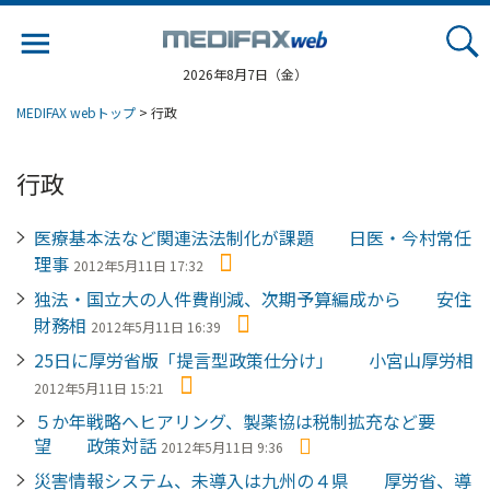
Jump
to
navigation
2026年8月7日（金）
MEDIFAX webトップ
> 行政
行政
医療基本法など関連法法制化が課題 日医・今村常任
理事
2012年5月11日 17:32
独法・国立大の人件費削減、次期予算編成から 安住
財務相
2012年5月11日 16:39
25日に厚労省版「提言型政策仕分け」 小宮山厚労相
2012年5月11日 15:21
５か年戦略へヒアリング、製薬協は税制拡充など要
望 政策対話
2012年5月11日 9:36
災害情報システム、未導入は九州の４県 厚労省、導