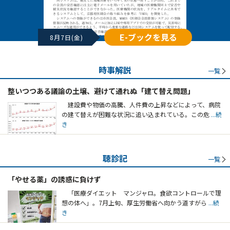
E-ブックを見る
8月7日(金)
時事解説
一覧
整いつつある議論の土壌、避けて通れぬ「建て替え問題」
建設費や物価の高騰、人件費の上昇などによって、病院
の建て替えが困難な状況に追い込まれている。この危
...続
き
聴診記
一覧
「やせる薬」の誘惑に負けず
「医療ダイエット マンジャロ。食欲コントロールで理
想の体へ」。7月上旬、厚生労働省へ向かう道すがら
...続
き