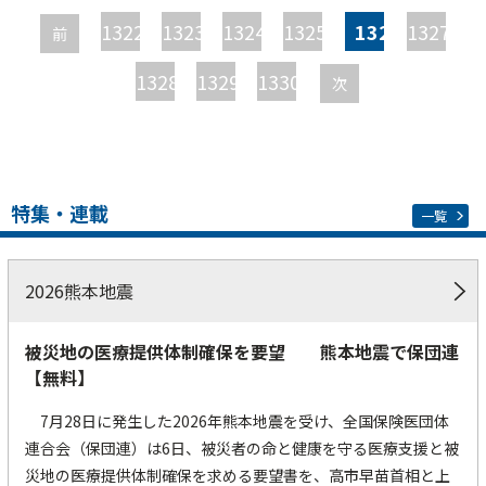
ー
1322
1323
1324
1325
1326
1327
前
ジ
1328
1329
1330
次
特集・連載
一覧
2026熊本地震
被災地の医療提供体制確保を要望 熊本地震で保団連
【無料】
7月28日に発生した2026年熊本地震を受け、全国保険医団体
連合会（保団連）は6日、被災者の命と健康を守る医療支援と被
災地の医療提供体制確保を求める要望書を、高市早苗首相と上