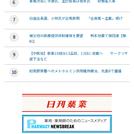
事務次官に宇波氏、主計局長は坂本氏 財務省人事
日歯会長選、小林氏が出馬表明 「会員第一主義」掲げ
被災地の医療提供体制確保を要望 熊本地震で保団連【無
料】
【中医協】新薬10成分13品目、13日に収載へ サークリサ
皮下注など
初発膠芽腫へのメトホルミン併用維持療法、先進Bで審議