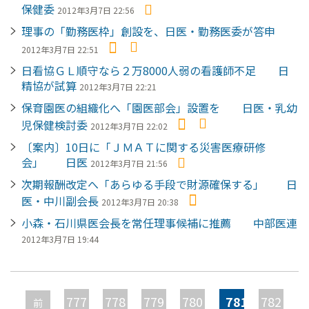
保健委
2012年3月7日 22:56
理事の「勤務医枠」創設を、日医・勤務医委が答申
2012年3月7日 22:51
日看協ＧＬ順守なら２万8000人弱の看護師不足 日
精協が試算
2012年3月7日 22:21
保育園医の組織化へ「園医部会」設置を 日医・乳幼
児保健検討委
2012年3月7日 22:02
〔案内〕10日に「ＪＭＡＴに関する災害医療研修
会」 日医
2012年3月7日 21:56
次期報酬改定へ「あらゆる手段で財源確保する」 日
医・中川副会長
2012年3月7日 20:38
小森・石川県医会長を常任理事候補に推薦 中部医連
2012年3月7日 19:44
ペ
ー
777
778
779
780
781
782
前