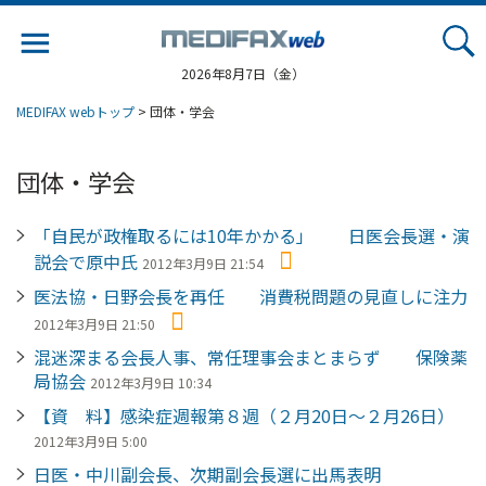
Jump
to
navigation
2026年8月7日（金）
MEDIFAX webトップ
> 団体・学会
団体・学会
「自民が政権取るには10年かかる」 日医会長選・演
説会で原中氏
2012年3月9日 21:54
医法協・日野会長を再任 消費税問題の見直しに注力
2012年3月9日 21:50
混迷深まる会長人事、常任理事会まとまらず 保険薬
局協会
2012年3月9日 10:34
【資 料】感染症週報第８週（２月20日～２月26日）
2012年3月9日 5:00
日医・中川副会長、次期副会長選に出馬表明