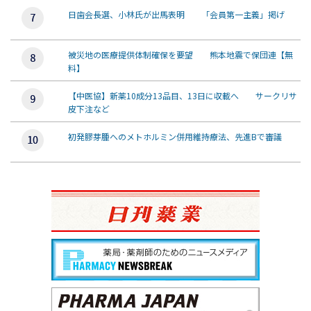
日歯会長選、小林氏が出馬表明 「会員第一主義」掲げ
被災地の医療提供体制確保を要望 熊本地震で保団連【無
料】
【中医協】新薬10成分13品目、13日に収載へ サークリサ
皮下注など
初発膠芽腫へのメトホルミン併用維持療法、先進Bで審議