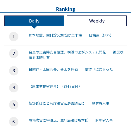
Ranking
Daily
Weekly
熊本地震、歯科診52施設が全半壊 日歯連【無料】
会員の災害時安否確認、横浜市医がシステム開発 被災状
況を即時共有
日歯連・太田会長、骨太を評価 要望「ほぼ入った」
【厚生労働省辞令】（8月7日付）
姫野氏はこども庁長官官房審議官に 厚労省人事
事務次官に宇波氏、主計局長は坂本氏 財務省人事