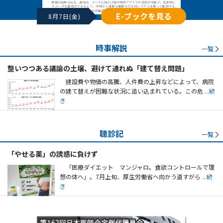
E-ブックを見る
8月7日(金)
時事解説
一覧
整いつつある議論の土壌、避けて通れぬ「建て替え問題」
建設費や物価の高騰、人件費の上昇などによって、病院
の建て替えが困難な状況に追い込まれている。この危
...続
き
聴診記
一覧
「やせる薬」の誘惑に負けず
「医療ダイエット マンジャロ。食欲コントロールで理
想の体へ」。7月上旬、厚生労働省へ向かう道すがら
...続
き