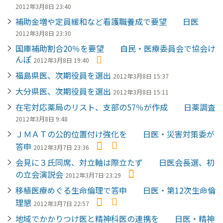
2012年3月8日 23:40
補助金増や定員緩和など看護職養成で要望 日医
2012年3月8日 23:30
国庫補助割合20％を要望 自民・医療委員会で協会け
んぽ
2012年3月8日 19:40
福島県医、次期役員を選出
2012年3月8日 15:37
大分県医、次期役員を選出
2012年3月8日 15:11
在宅対応薬局のリスト、支部の57％が作成 日薬調査
2012年3月8日 9:48
ＪＭＡＴの公的位置付け強化を 日医・災害対策委が
答申
2012年3月7日 23:36
会見に３氏同席、対立軸は際立たず 日医会長選、初
の立会演説会
2012年3月7日 23:29
移植医療めぐる生命倫理で答申 日医・第12次生命倫
理懇
2012年3月7日 22:57
地域でかかりつけ医と精神科医の連携を 日医・精神