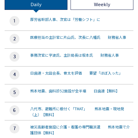
Daily
Weekly
厚労省幹部人事、次官は「労働シフト」に
医療担当の主計官に片山氏、次長に八幡氏 財務省人事
事務次官に宇波氏、主計局長は坂本氏 財務省人事
日歯連・太田会長、骨太を評価 要望「ほぼ入った」
熊本地震、歯科診52施設が全半壊 日歯連【無料】
八代市、避難所に根付く「TMAT」 熊本地震・現地発
（上）【無料】
被災高齢者施設に介護・看護の専門職派遣 熊本地震で介
護団体【無料】