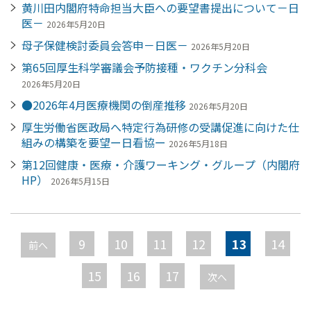
黄川田内閣府特命担当大臣への要望書提出について－日
医－
2026年5月20日
母子保健検討委員会答申－日医－
2026年5月20日
第65回厚生科学審議会予防接種・ワクチン分科会
2026年5月20日
●2026年4月医療機関の倒産推移
2026年5月20日
厚生労働省医政局へ特定行為研修の受講促進に向けた仕
組みの構築を要望ー日看協ー
2026年5月18日
第12回健康・医療・介護ワーキング・グループ（内閣府
HP）
2026年5月15日
ペ
ー
9
10
11
12
13
14
前へ
ジ
15
16
17
次へ