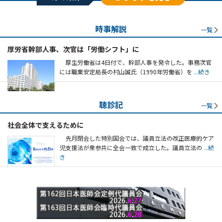
時事解説
一覧
厚労省幹部人事、次官は「労働シフト」に
厚生労働省は4日付で、幹部人事を発令した。事務次官
には職業安定局長の村山誠氏（1990年労働省）を
...続き
聴診記
一覧
社会全体で支えるために
先月閉会した特別国会では、議員立法の改正医療的ケア
児支援法が衆参共に全会一致で成立した。議員立法の
...続
き