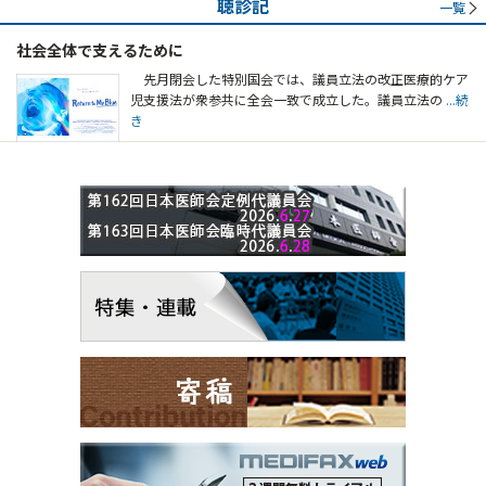
聴診記
一覧
社会全体で支えるために
先月閉会した特別国会では、議員立法の改正医療的ケア
児支援法が衆参共に全会一致で成立した。議員立法の
...続
き