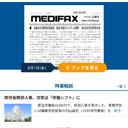
E-ブックを見る
8月7日(金)
時事解説
一覧
厚労省幹部人事、次官は「労働シフト」に
厚生労働省は4日付で、幹部人事を発令した。事務次官
には職業安定局長の村山誠氏（1990年労働省）を
...続き