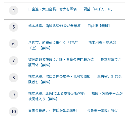
日歯連・太田会長、骨太を評価 要望「ほぼ入った」
熊本地震、歯科診52施設が全半壊 日歯連【無料】
八代市、避難所に根付く「TMAT」 熊本地震・現地発
（上）【無料】
被災高齢者施設に介護・看護の専門職派遣 熊本地震で介
護団体【無料】
熊本地震、窓口負担の猶予・免除で周知 厚労省、対応保
険者も【無料】
熊本地震、JMATによる支援活動開始 福岡・宮崎チームが
被災地入り【無料】
日歯会長選、小林氏が出馬表明 「会員第一主義」掲げ