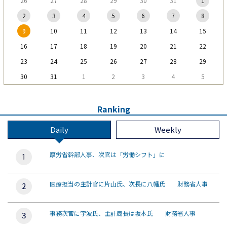
26
27
28
29
30
31
1
2
3
4
5
6
7
8
9
10
11
12
13
14
15
16
17
18
19
20
21
22
23
24
25
26
27
28
29
30
31
1
2
3
4
5
Ranking
Daily
Weekly
厚労省幹部人事、次官は「労働シフト」に
医療担当の主計官に片山氏、次長に八幡氏 財務省人事
事務次官に宇波氏、主計局長は坂本氏 財務省人事