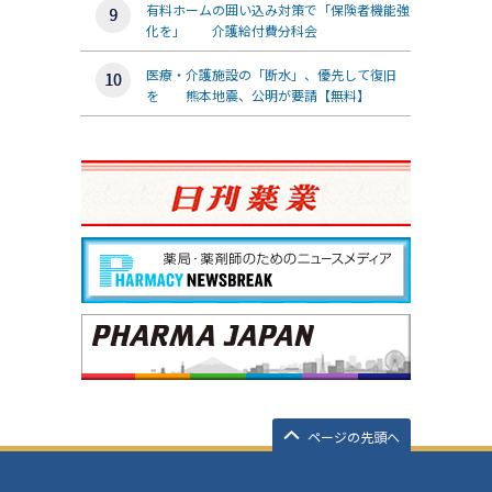
有料ホームの囲い込み対策で「保険者機能強
化を」 介護給付費分科会
医療・介護施設の「断水」、優先して復旧
を 熊本地震、公明が要請【無料】
ページの先頭へ