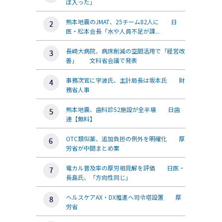
ぼ入った」
熊本地震のJMAT、25チーム82人に 日
医・松本会長「水や人員不足が課...
長崎大病院、病床削減の空間活用で「経営改
善」 文科省会議で発表
事務次官に宇波氏、主計局長は坂本氏 財
務省人事
熊本地震、歯科診52施設が全半壊 日歯
連【無料】
OTC類似薬、追加負担の例外を明確化 厚
労省が中間まとめ案
電カル普及率の厚労相見解を評価 日医・
長島氏、「方向性同じ」
ヘルスケアAX・DX推進へ司令塔設置 厚
労省