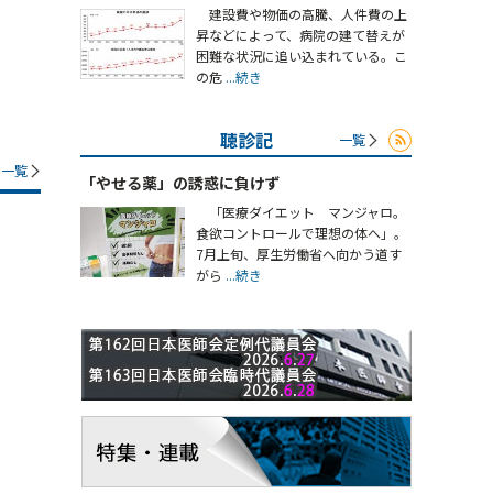
建設費や物価の高騰、人件費の上
昇などによって、病院の建て替えが
困難な状況に追い込まれている。こ
の危
...続き
聴診記
一覧
一覧
「やせる薬」の誘惑に負けず
「医療ダイエット マンジャロ。
食欲コントロールで理想の体へ」。
7月上旬、厚生労働省へ向かう道す
がら
...続き