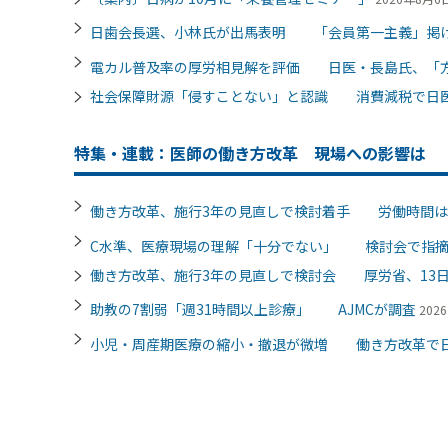
日歯会長選、小林氏が出馬表明 「会員第一主義」掲
電カル普及率の厚労相見解を評価 日医・長島氏、「
社会保障財源「侵すことない」と認識 消費減税で日
特集・連載：医師の働き方改革 現場への影響は
働き方改革、施行3年の見直しで検討着手 労働時間は
C水準、医療現場の理解「十分でない」 検討会で指
働き方改革、施行3年の見直しで検討会 厚労省、13
助教の7割弱「週31時間以上診療」 AJMCが調査
202
小児・周産期医療の縮小・撤退が微増 働き方改革で