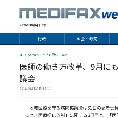
Jump
to
navigation
2026年8月6日（木）
行政
国会・政党
MEDIFAX webトップ
>
団体・学会
医師の働き方改革、9月に
議会
2018年8月31日 19:11
地域医療を守る病院協議会は31日の記者会
るべき医療提供体制」に関する6項目と、「医