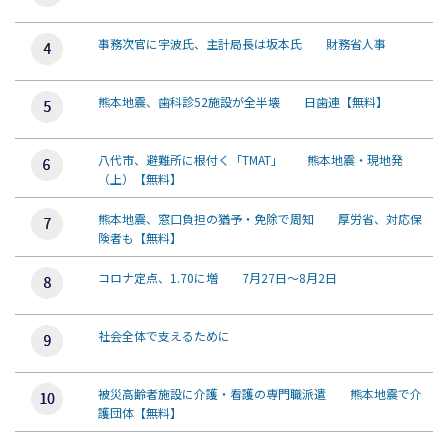
事務次官に宇波氏、主計局長は坂本氏 財務省人事
熊本地震、歯科診52施設が全半壊 日歯連【無料】
八代市、避難所に根付く「TMAT」 熊本地震・現地発
（上）【無料】
熊本地震、窓口負担の猶予・免除で周知 厚労省、対応保
険者も【無料】
コロナ定点、1.70に増 7月27日～8月2日
社会全体で支えるために
被災高齢者施設に介護・看護の専門職派遣 熊本地震で介
護団体【無料】