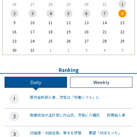
26
27
28
29
30
31
1
2
3
4
5
6
7
8
9
10
11
12
13
14
15
16
17
18
19
20
21
22
23
24
25
26
27
28
29
30
31
1
2
3
4
5
Ranking
Daily
Weekly
厚労省幹部人事、次官は「労働シフト」に
医療担当の主計官に片山氏、次長に八幡氏 財務省人事
日歯連・太田会長、骨太を評価 要望「ほぼ入った」