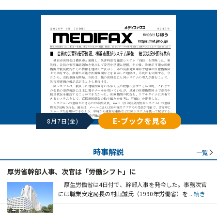
E-ブックを見る
8月7日(金)
時事解説
一覧
厚労省幹部人事、次官は「労働シフト」に
厚生労働省は4日付で、幹部人事を発令した。事務次官
には職業安定局長の村山誠氏（1990年労働省）を
...続き