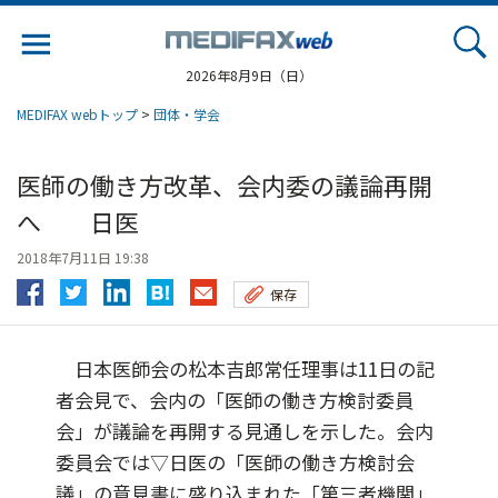
Jump
to
navigation
2026年8月9日（日）
MEDIFAX webトップ
>
団体・学会
医師の働き方改革、会内委の議論再開
へ 日医
2018年7月11日 19:38
保存
日本医師会の松本吉郎常任理事は11日の記
者会見で、会内の「医師の働き方検討委員
会」が議論を再開する見通しを示した。会内
委員会では▽日医の「医師の働き方検討会
議」の意見書に盛り込まれた「第三者機関」