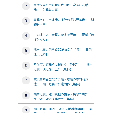
医療担当の主計官に片山氏、次長に八幡
氏 財務省人事
事務次官に宇波氏、主計局長は坂本氏 財
務省人事
日歯連・太田会長、骨太を評価 要望「ほ
ぼ入った」
熊本地震、歯科診52施設が全半壊 日歯
連【無料】
八代市、避難所に根付く「TMAT」 熊本
地震・現地発（上）【無料】
被災高齢者施設に介護・看護の専門職派
遣 熊本地震で介護団体【無料】
熊本地震、窓口負担の猶予・免除で周知
厚労省、対応保険者も【無料】
熊本地震、JMATによる支援活動開始 福