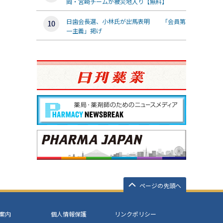
岡・宮崎チームが被災地入り【無料】
日歯会長選、小林氏が出馬表明 「会員第
一主義」掲げ
ページの先頭へ
案内
個人情報保護
リンクポリシー