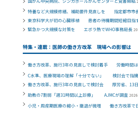
国がん中央病院、シンガポールがんセンターと覚書締結
特養など大規模修繕、補助要件見直しを 指定都市市
東京科学大が初の心臓移植 患者の待機期間短縮目指
緊急かつ大規模な対策を エボラ熱でWHO事務局長
20
特集・連載：医師の働き方改革 現場への影響は
働き方改革、施行3年の見直しで検討着手 労働時間は
C水準、医療現場の理解「十分でない」 検討会で指
働き方改革、施行3年の見直しで検討会 厚労省、13
助教の7割弱「週31時間以上診療」 AJMCが調査
202
小児・周産期医療の縮小・撤退が微増 働き方改革で