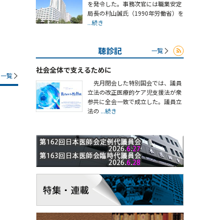
を発令した。事務次官には職業安定
局長の村山誠氏（1990年労働省）を
...続き
聴診記
一覧
社会全体で支えるために
一覧
先月閉会した特別国会では、議員
立法の改正医療的ケア児支援法が衆
参共に全会一致で成立した。議員立
法の
...続き