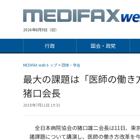
Jump
to
navigation
2026年8月9日（日）
行政
国会・政党
MEDIFAX webトップ
>
団体・学会
最大の課題は「医師の働き
猪口会長
2018年7月11日 19:31
全日本病院協会の猪口雄二会長は11日、東京
諸課題について講演し、医師の働き方改革を