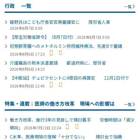
行政
一覧
一覧
姫野氏はこども庁長官官房審議官に 厚労省人事
2026年8月7日 0:00
【厚生労働省辞令】（8月7日付）
2026年8月7日 0:00
初発膠芽腫へのメトホルミン併用維持療法、先進Bで審議
2026年8月6日 17:23
介護職員の熊本派遣要請 都道府県に、厚労省
2026年8月6日 14:23
【中医協】デュピクセントに4度目の再算定 11月1日付で
2026年8月6日 12:45
特集・連載：医師の働き方改革 現場への影響は
一覧
働き方改革、施行3年の見直しで検討着手 労働時間は「減少
傾向」
2026年7月13日 22:24
C水準、医療現場の理解「十分でない」 検討会で指摘