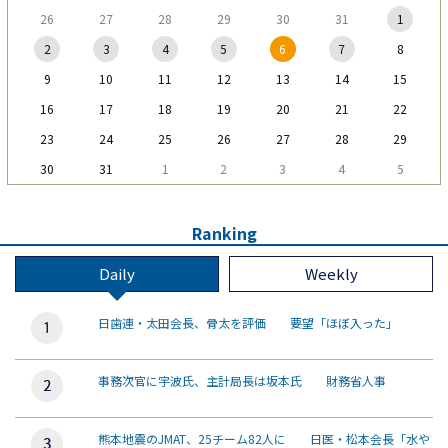
26
27
28
29
30
31
1
2
3
4
5
6
7
8
9
10
11
12
13
14
15
16
17
18
19
20
21
22
23
24
25
26
27
28
29
30
31
1
2
3
4
5
Ranking
Daily
Weekly
日歯連・太田会長、骨太を評価 要望「ほぼ入った」
事務次官に宇波氏、主計局長は坂本氏 財務省人事
熊本地震のJMAT、25チーム82人に 日医・松本会長「水や