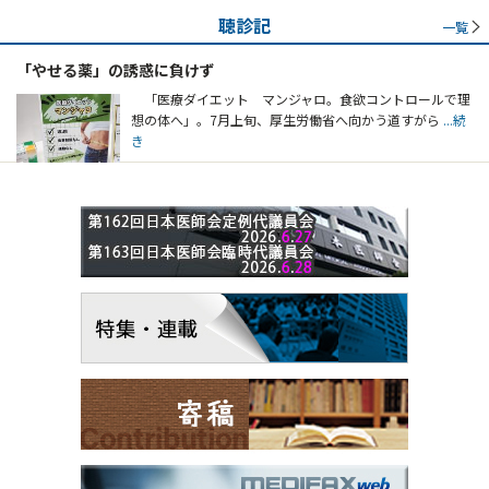
聴診記
一覧
「やせる薬」の誘惑に負けず
「医療ダイエット マンジャロ。食欲コントロールで理
想の体へ」。7月上旬、厚生労働省へ向かう道すがら
...続
き