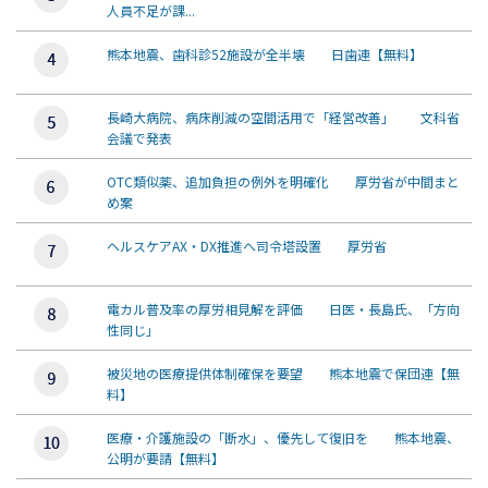
人員不足が課...
熊本地震、歯科診52施設が全半壊 日歯連【無料】
長崎大病院、病床削減の空間活用で「経営改善」 文科省
会議で発表
OTC類似薬、追加負担の例外を明確化 厚労省が中間まと
め案
ヘルスケアAX・DX推進へ司令塔設置 厚労省
電カル普及率の厚労相見解を評価 日医・長島氏、「方向
性同じ」
被災地の医療提供体制確保を要望 熊本地震で保団連【無
料】
医療・介護施設の「断水」、優先して復旧を 熊本地震、
公明が要請【無料】