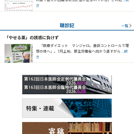
き
聴診記
一覧
「やせる薬」の誘惑に負けず
「医療ダイエット マンジャロ。食欲コントロールで理
想の体へ」。7月上旬、厚生労働省へ向かう道すがら
...続
き