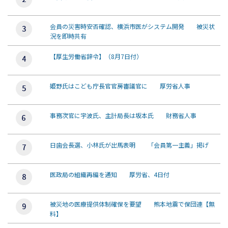
会員の災害時安否確認、横浜市医がシステム開発 被災状
況を即時共有
【厚生労働省辞令】（8月7日付）
姫野氏はこども庁長官官房審議官に 厚労省人事
事務次官に宇波氏、主計局長は坂本氏 財務省人事
日歯会長選、小林氏が出馬表明 「会員第一主義」掲げ
医政局の組織再編を通知 厚労省、4日付
被災地の医療提供体制確保を要望 熊本地震で保団連【無
料】