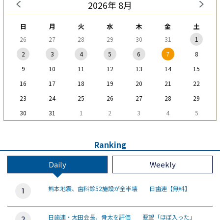
2026年 8月
日
月
火
水
木
金
土
26
27
28
29
30
31
1
2
3
4
5
6
7
8
9
10
11
12
13
14
15
16
17
18
19
20
21
22
23
24
25
26
27
28
29
30
31
1
2
3
4
5
Ranking
Daily
Weekly
熊本地震、歯科診52施設が全半壊 日歯連【無料】
日歯連・太田会長、骨太を評価 要望「ほぼ入った」