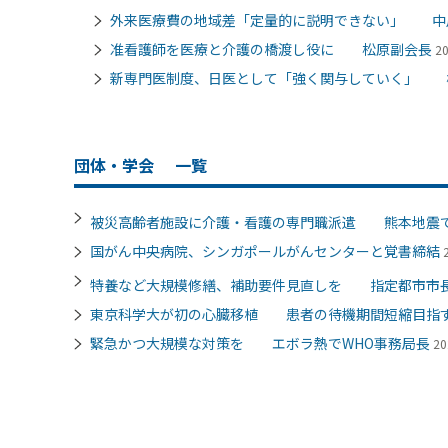
外来医療費の地域差「定量的に説明できない」 中
准看護師を医療と介護の橋渡し役に 松原副会長
2
新専門医制度、日医として「強く関与していく」 
団体・学会
一覧
被災高齢者施設に介護・看護の専門職派遣 熊本地震
国がん中央病院、シンガポールがんセンターと覚書締結
特養など大規模修繕、補助要件見直しを 指定都市市
東京科学大が初の心臓移植 患者の待機期間短縮目指
緊急かつ大規模な対策を エボラ熱でWHO事務局長
20