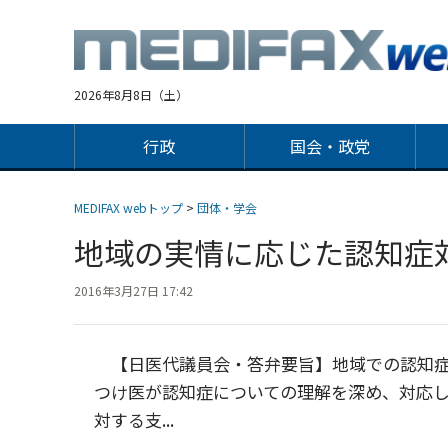
Jump
to
navigation
2026年8月8日（土）
行政
国会・政党
MEDIFAX webトップ
>
団体・学会
地域の実情に応じた認知
2016年3月27日 17:42
【日医代議員会・答弁要旨】地域での認知症
つけ医が認知症についての理解を深め、対応
対する支...