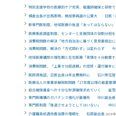
特別支援学校の医療的ケア充実、看護師確保と研修
横倉会長が出馬表明、無投票再選の公算大 日医・
新専門医制度、地域医療の後退「あってはならない
医療事故調査制度、センターと支援団体の役割分担
消費税問題の解決「地方自治法に基づく意見書提出
消費税問題、解決の「方式問わず」は変わらず 今
地域医療構想の慢性期と在宅医療「実情を十分勘案
消費税問題、「上乗せ分超過額」の控除・還付基本
医師資格証、日医会員は年会費無料に 石川常任理
医療法人の事業承継税制問題「17年度以降の最重要
総合確保基金への十分な財源確保求めていく 釜萢
専門医機構のガバナンス強化が最優先 中川副会長
専門医制度「後退させようとしてはいない」 中川
介護職員処遇改善加算の増額を 松原副会長
2016年