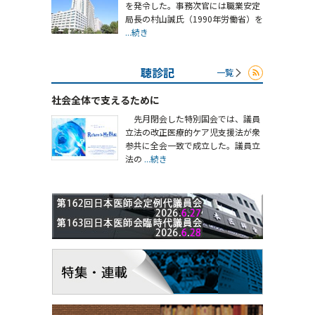
を発令した。事務次官には職業安定
局長の村山誠氏（1990年労働省）を
...続き
聴診記
一覧
社会全体で支えるために
先月閉会した特別国会では、議員
立法の改正医療的ケア児支援法が衆
参共に全会一致で成立した。議員立
法の
...続き