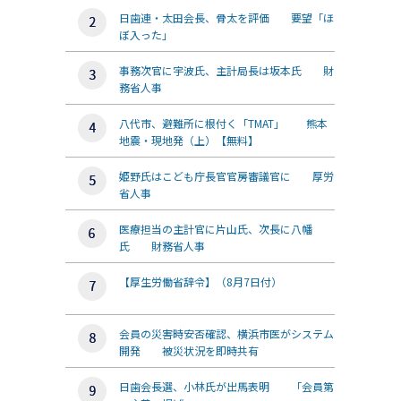
日歯連・太田会長、骨太を評価 要望「ほ
ぼ入った」
事務次官に宇波氏、主計局長は坂本氏 財
務省人事
八代市、避難所に根付く「TMAT」 熊本
地震・現地発（上）【無料】
姫野氏はこども庁長官官房審議官に 厚労
省人事
医療担当の主計官に片山氏、次長に八幡
氏 財務省人事
【厚生労働省辞令】（8月7日付）
会員の災害時安否確認、横浜市医がシステム
開発 被災状況を即時共有
日歯会長選、小林氏が出馬表明 「会員第