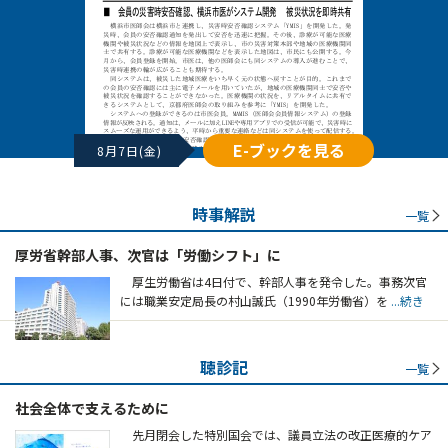
E-ブックを見る
8月7日(金)
時事解説
一覧
厚労省幹部人事、次官は「労働シフト」に
厚生労働省は4日付で、幹部人事を発令した。事務次官
には職業安定局長の村山誠氏（1990年労働省）を
...続き
聴診記
一覧
社会全体で支えるために
先月閉会した特別国会では、議員立法の改正医療的ケア