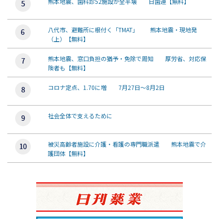
熊本地震、歯科診52施設が全半壊 日歯連【無料】
八代市、避難所に根付く「TMAT」 熊本地震・現地発
（上）【無料】
熊本地震、窓口負担の猶予・免除で周知 厚労省、対応保
険者も【無料】
コロナ定点、1.70に増 7月27日～8月2日
社会全体で支えるために
被災高齢者施設に介護・看護の専門職派遣 熊本地震で介
護団体【無料】