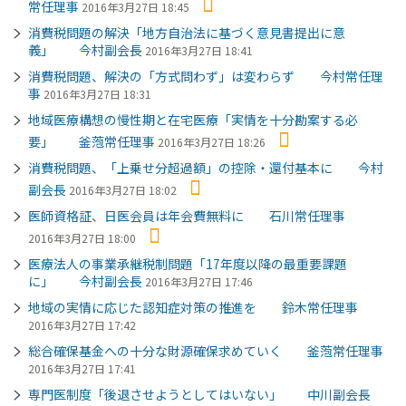
常任理事
2016年3月27日 18:45
消費税問題の解決「地方自治法に基づく意見書提出に意
義」 今村副会長
2016年3月27日 18:41
消費税問題、解決の「方式問わず」は変わらず 今村常任理
事
2016年3月27日 18:31
地域医療構想の慢性期と在宅医療「実情を十分勘案する必
要」 釜萢常任理事
2016年3月27日 18:26
消費税問題、「上乗せ分超過額」の控除・還付基本に 今村
副会長
2016年3月27日 18:02
医師資格証、日医会員は年会費無料に 石川常任理事
2016年3月27日 18:00
医療法人の事業承継税制問題「17年度以降の最重要課題
に」 今村副会長
2016年3月27日 17:46
地域の実情に応じた認知症対策の推進を 鈴木常任理事
2016年3月27日 17:42
総合確保基金への十分な財源確保求めていく 釜萢常任理事
2016年3月27日 17:41
専門医制度「後退させようとしてはいない」 中川副会長