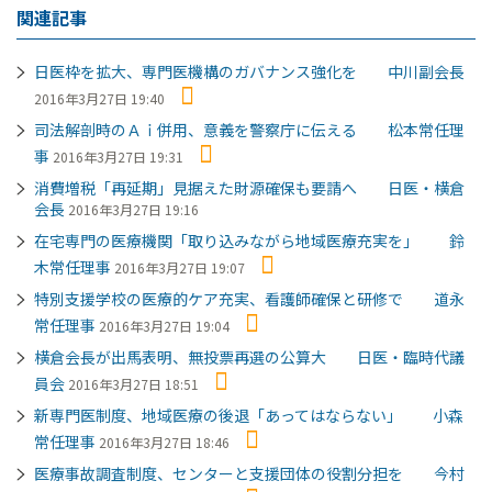
関連記事
日医枠を拡大、専門医機構のガバナンス強化を 中川副会長
2016年3月27日 19:40
司法解剖時のＡｉ併用、意義を警察庁に伝える 松本常任理
事
2016年3月27日 19:31
消費増税「再延期」見据えた財源確保も要請へ 日医・横倉
会長
2016年3月27日 19:16
在宅専門の医療機関「取り込みながら地域医療充実を」 鈴
木常任理事
2016年3月27日 19:07
特別支援学校の医療的ケア充実、看護師確保と研修で 道永
常任理事
2016年3月27日 19:04
横倉会長が出馬表明、無投票再選の公算大 日医・臨時代議
員会
2016年3月27日 18:51
新専門医制度、地域医療の後退「あってはならない」 小森
常任理事
2016年3月27日 18:46
医療事故調査制度、センターと支援団体の役割分担を 今村