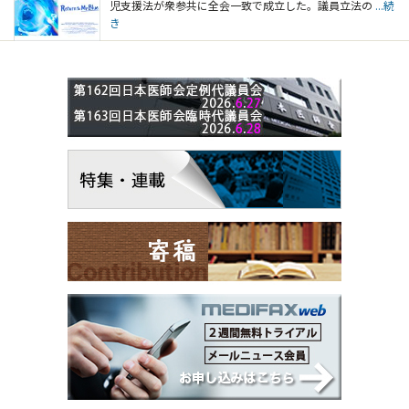
児支援法が衆参共に全会一致で成立した。議員立法の
...続
き