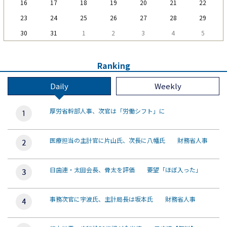
16
17
18
19
20
21
22
23
24
25
26
27
28
29
30
31
1
2
3
4
5
Ranking
Daily
Weekly
厚労省幹部人事、次官は「労働シフト」に
医療担当の主計官に片山氏、次長に八幡氏 財務省人事
日歯連・太田会長、骨太を評価 要望「ほぼ入った」
事務次官に宇波氏、主計局長は坂本氏 財務省人事