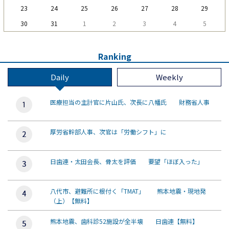
23
24
25
26
27
28
29
30
31
1
2
3
4
5
Ranking
Daily
Weekly
医療担当の主計官に片山氏、次長に八幡氏 財務省人事
厚労省幹部人事、次官は「労働シフト」に
日歯連・太田会長、骨太を評価 要望「ほぼ入った」
八代市、避難所に根付く「TMAT」 熊本地震・現地発
（上）【無料】
熊本地震、歯科診52施設が全半壊 日歯連【無料】