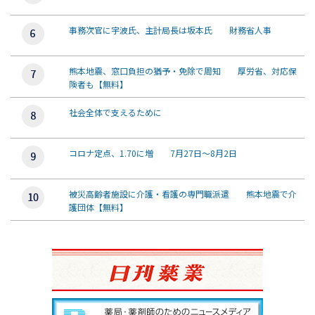
事務次官に宇波氏、主計局長は坂本氏 財務省人事
熊本地震、窓口負担の猶予・免除で周知 厚労省、対応保
険者も【無料】
社会全体で支えるために
コロナ定点、1.70に増 7月27日～8月2日
被災高齢者施設に介護・看護の専門職派遣 熊本地震で介
護団体【無料】