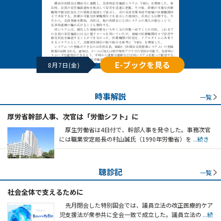
E-ブックを見る
8月7日(金)
時事解説
一覧
厚労省幹部人事、次官は「労働シフト」に
厚生労働省は4日付で、幹部人事を発令した。事務次官
には職業安定局長の村山誠氏（1990年労働省）を
...続き
聴診記
一覧
社会全体で支えるために
先月閉会した特別国会では、議員立法の改正医療的ケア
児支援法が衆参共に全会一致で成立した。議員立法の
...続