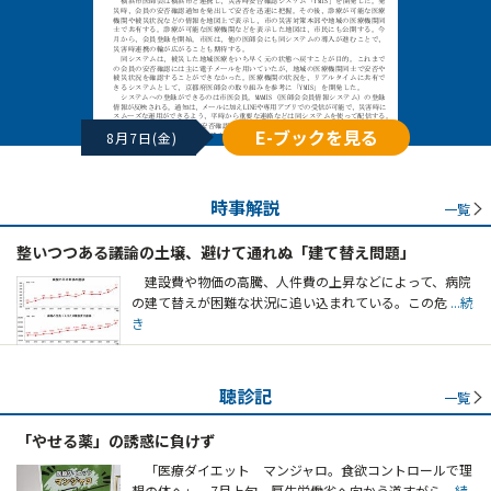
E-ブックを見る
8月7日(金)
時事解説
一覧
整いつつある議論の土壌、避けて通れぬ「建て替え問題」
建設費や物価の高騰、人件費の上昇などによって、病院
の建て替えが困難な状況に追い込まれている。この危
...続
き
聴診記
一覧
「やせる薬」の誘惑に負けず
「医療ダイエット マンジャロ。食欲コントロールで理
想の体へ」。7月上旬、厚生労働省へ向かう道すがら
...続