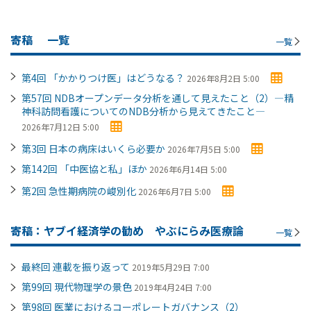
寄稿
一覧
一覧
第4回 「かかりつけ医」はどうなる？
2026年8月2日 5:00
第57回 NDBオープンデータ分析を通して見えたこと（2）―精
神科訪問看護についてのNDB分析から見えてきたこと―
2026年7月12日 5:00
第3回 日本の病床はいくら必要か
2026年7月5日 5:00
第142回 「中医協と私」ほか
2026年6月14日 5:00
第2回 急性期病院の峻別化
2026年6月7日 5:00
寄稿：ヤブイ経済学の勧め やぶにらみ医療論
一覧
最終回 連載を振り返って
2019年5月29日 7:00
第99回 現代物理学の景色
2019年4月24日 7:00
第98回 医業におけるコーポレートガバナンス（2）