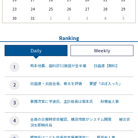
23
24
25
26
27
28
29
30
31
1
2
3
4
5
Ranking
Daily
Weekly
熊本地震、歯科診52施設が全半壊 日歯連【無料】
日歯連・太田会長、骨太を評価 要望「ほぼ入った」
事務次官に宇波氏、主計局長は坂本氏 財務省人事
会員の災害時安否確認、横浜市医がシステム開発 被災状
況を即時共有
姫野氏はこども庁長官官房審議官に 厚労省人事