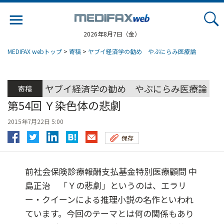
Jump
to
navigation
2026年8月7日（金）
MEDIFAX webトップ
>
寄稿
>
ヤブイ経済学の勧め やぶにらみ医療論
ヤブイ経済学の勧め やぶにらみ医療論
寄稿
第54回 Ｙ染色体の悲劇
2015年7月22日 5:00
保存
前社会保険診療報酬支払基金特別医療顧問 中
島正治 「Ｙの悲劇」というのは、エラリ
ー・クイーンによる推理小説の名作といわれ
ています。今回のテーマとは何の関係もあり