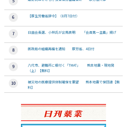
【厚生労働省辞令】（8月7日付）
日歯会長選、小林氏が出馬表明 「会員第一主義」掲げ
医政局の組織再編を通知 厚労省、4日付
八代市、避難所に根付く「TMAT」 熊本地震・現地発
（上）【無料】
被災地の医療提供体制確保を要望 熊本地震で保団連【無
料】