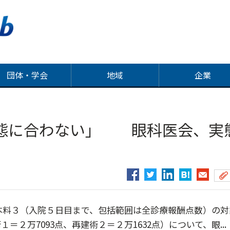
団体・学会
地域
企業
態に合わない」 眼科医会、実
本料３（入院５日目まで、包括範囲は全診療報酬点数）の対
２万7093点、再建術２＝２万1632点）について、眼...