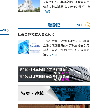
を発令した。事務次官には職業安定
局長の村山誠氏（1990年労働省）を
...続き
聴診記
一覧
一覧
社会全体で支えるために
先月閉会した特別国会では、議員
立法の改正医療的ケア児支援法が衆
参共に全会一致で成立した。議員立
法の
...続き