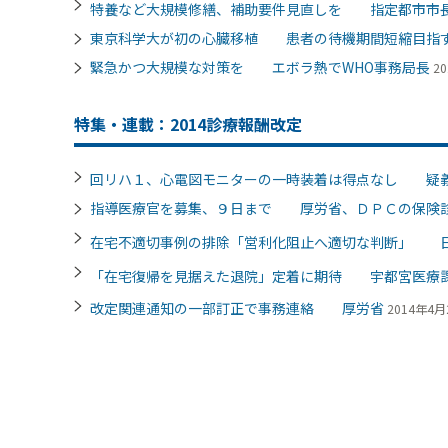
特養など大規模修繕、補助要件見直しを 指定都市市
東京科学大が初の心臓移植 患者の待機期間短縮目指
緊急かつ大規模な対策を エボラ熱でWHO事務局長
20
特集・連載：2014診療報酬改定
回リハ１、心電図モニターの一時装着は得点なし 疑
指導医療官を募集、９日まで 厚労省、ＤＰＣの保険
在宅不適切事例の排除「営利化阻止へ適切な判断」 
「在宅復帰を見据えた退院」定着に期待 宇都宮医療
改定関連通知の一部訂正で事務連絡 厚労省
2014年4月2