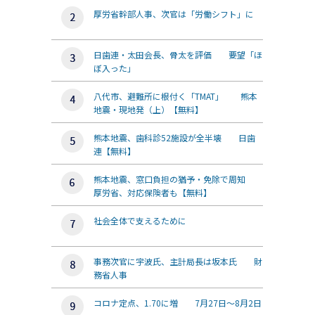
厚労省幹部人事、次官は「労働シフト」に
日歯連・太田会長、骨太を評価 要望「ほ
ぼ入った」
八代市、避難所に根付く「TMAT」 熊本
地震・現地発（上）【無料】
熊本地震、歯科診52施設が全半壊 日歯
連【無料】
熊本地震、窓口負担の猶予・免除で周知
厚労省、対応保険者も【無料】
社会全体で支えるために
事務次官に宇波氏、主計局長は坂本氏 財
務省人事
コロナ定点、1.70に増 7月27日～8月2日