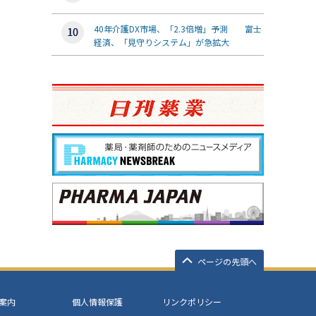
40年介護DX市場、「2.3倍増」予測 富士
経済、「見守りシステム」が急拡大
ページの先頭へ
案内
個人情報保護
リンクポリシー