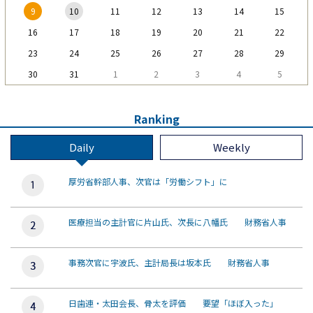
9
10
11
12
13
14
15
16
17
18
19
20
21
22
23
24
25
26
27
28
29
30
31
1
2
3
4
5
Ranking
Daily
Weekly
厚労省幹部人事、次官は「労働シフト」に
医療担当の主計官に片山氏、次長に八幡氏 財務省人事
事務次官に宇波氏、主計局長は坂本氏 財務省人事
日歯連・太田会長、骨太を評価 要望「ほぼ入った」