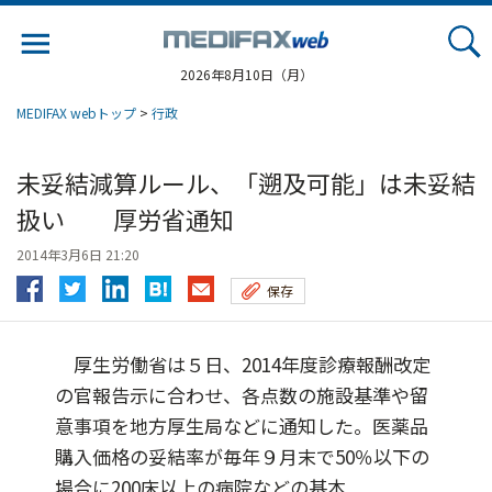
Jump
to
navigation
2026年8月10日（月）
MEDIFAX webトップ
>
行政
未妥結減算ルール、「遡及可能」は未妥結
扱い 厚労省通知
2014年3月6日 21:20
保存
厚生労働省は５日、2014年度診療報酬改定
の官報告示に合わせ、各点数の施設基準や留
意事項を地方厚生局などに通知した。医薬品
購入価格の妥結率が毎年９月末で50％以下の
場合に200床以上の病院などの基本...