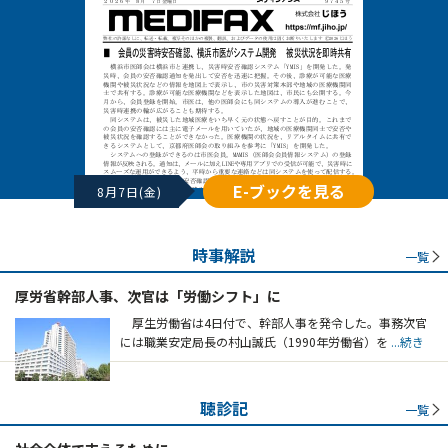
E-ブックを見る
8月7日(金)
時事解説
一覧
厚労省幹部人事、次官は「労働シフト」に
厚生労働省は4日付で、幹部人事を発令した。事務次官
には職業安定局長の村山誠氏（1990年労働省）を
...続き
聴診記
一覧