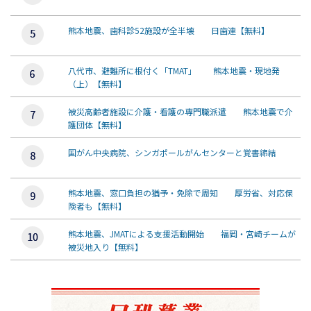
熊本地震、歯科診52施設が全半壊 日歯連【無料】
八代市、避難所に根付く「TMAT」 熊本地震・現地発
（上）【無料】
被災高齢者施設に介護・看護の専門職派遣 熊本地震で介
護団体【無料】
国がん中央病院、シンガポールがんセンターと覚書締結
熊本地震、窓口負担の猶予・免除で周知 厚労省、対応保
険者も【無料】
熊本地震、JMATによる支援活動開始 福岡・宮崎チームが
被災地入り【無料】