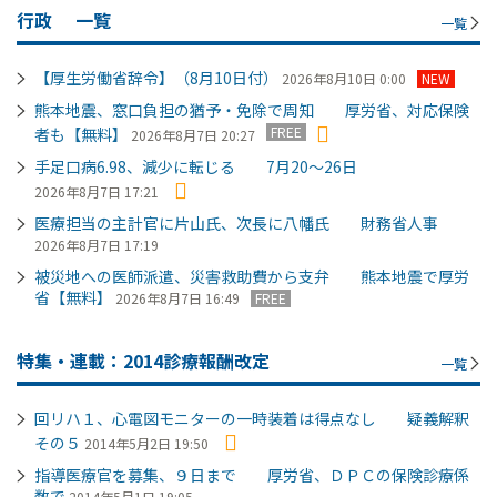
行政
一覧
一覧
【厚生労働省辞令】（8月10日付）
2026年8月10日 0:00
NEW
熊本地震、窓口負担の猶予・免除で周知 厚労省、対応保険
FREE
者も【無料】
2026年8月7日 20:27
手足口病6.98、減少に転じる 7月20～26日
2026年8月7日 17:21
医療担当の主計官に片山氏、次長に八幡氏 財務省人事
2026年8月7日 17:19
被災地への医師派遣、災害救助費から支弁 熊本地震で厚労
省【無料】
2026年8月7日 16:49
FREE
特集・連載：2014診療報酬改定
一覧
回リハ１、心電図モニターの一時装着は得点なし 疑義解釈
その５
2014年5月2日 19:50
指導医療官を募集、９日まで 厚労省、ＤＰＣの保険診療係
数で
2014年5月1日 19:05