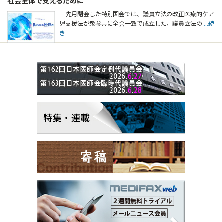
社会全体で支えるために
先月閉会した特別国会では、議員立法の改正医療的ケア
児支援法が衆参共に全会一致で成立した。議員立法の
...続
き