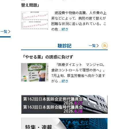
替え問題」
建設費や物価の高騰、人件費の上
昇などによって、病院の建て替えが
困難な状況に追い込まれている。こ
の危
...続き
一覧
聴診記
一覧
「やせる薬」の誘惑に負けず
「医療ダイエット マンジャロ。
食欲コントロールで理想の体へ」。
7月上旬、厚生労働省へ向かう道す
がら
...続き