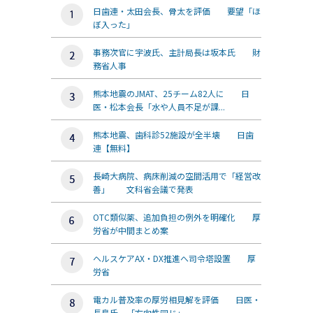
日歯連・太田会長、骨太を評価 要望「ほ
ぼ入った」
事務次官に宇波氏、主計局長は坂本氏 財
務省人事
熊本地震のJMAT、25チーム82人に 日
医・松本会長「水や人員不足が課...
熊本地震、歯科診52施設が全半壊 日歯
連【無料】
長崎大病院、病床削減の空間活用で「経営改
善」 文科省会議で発表
OTC類似薬、追加負担の例外を明確化 厚
労省が中間まとめ案
ヘルスケアAX・DX推進へ司令塔設置 厚
労省
電カル普及率の厚労相見解を評価 日医・
長島氏、「方向性同じ」