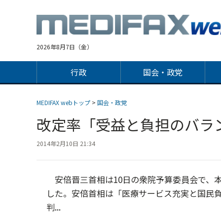
Jump
to
navigation
2026年8月7日（金）
行政
国会・政党
MEDIFAX webトップ
>
国会・政党
改定率「受益と負担のバラ
2014年2月10日 21:34
安倍晋三首相は10日の衆院予算委員会で、本体
した。安倍首相は「医療サービス充実と国民
判...