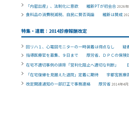
「内密出産」、法制化に意欲 維新PTが初会合
2026年
食料品の消費税減税、自民に賛否両論 維新は賛成
20
特集・連載：2014診療報酬改定
回リハ１、心電図モニターの一時装着は得点なし 疑
指導医療官を募集、９日まで 厚労省、ＤＰＣの保険
在宅不適切事例の排除「営利化阻止へ適切な判断」 
「在宅復帰を見据えた退院」定着に期待 宇都宮医療
改定関連通知の一部訂正で事務連絡 厚労省
2014年4月2