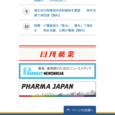
被災地の医療提供体制確保を要望 熊本地
震で保団連【無料】
医療・介護施設の「断水」、優先して復旧
を 熊本地震、公明が要請【無料】
ページの先頭へ