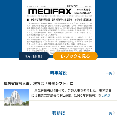
E-ブックを見る
8月7日(金)
時事解説
一覧
厚労省幹部人事、次官は「労働シフト」に
厚生労働省は4日付で、幹部人事を発令した。事務次官
には職業安定局長の村山誠氏（1990年労働省）を
...続き
聴診記
一覧