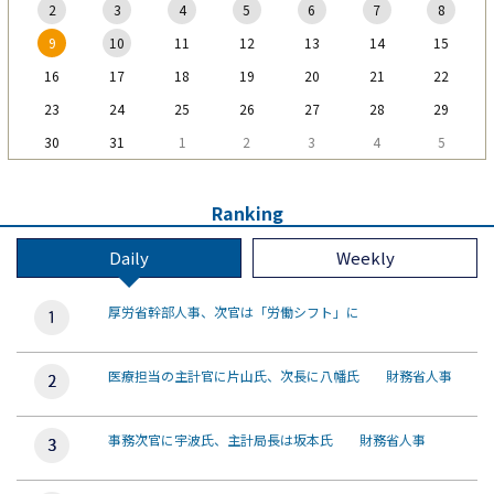
2
3
4
5
6
7
8
9
10
11
12
13
14
15
16
17
18
19
20
21
22
23
24
25
26
27
28
29
30
31
1
2
3
4
5
Ranking
Daily
Weekly
厚労省幹部人事、次官は「労働シフト」に
医療担当の主計官に片山氏、次長に八幡氏 財務省人事
事務次官に宇波氏、主計局長は坂本氏 財務省人事