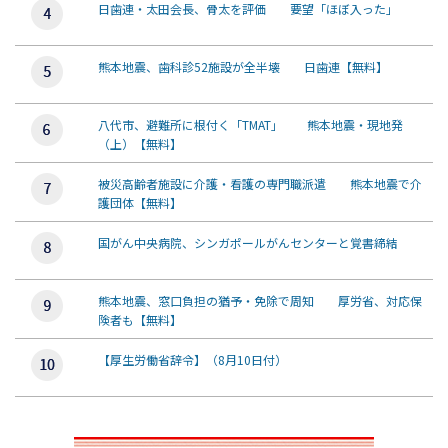
日歯連・太田会長、骨太を評価 要望「ほぼ入った」
熊本地震、歯科診52施設が全半壊 日歯連【無料】
八代市、避難所に根付く「TMAT」 熊本地震・現地発
（上）【無料】
被災高齢者施設に介護・看護の専門職派遣 熊本地震で介
護団体【無料】
国がん中央病院、シンガポールがんセンターと覚書締結
熊本地震、窓口負担の猶予・免除で周知 厚労省、対応保
険者も【無料】
【厚生労働省辞令】（8月10日付）