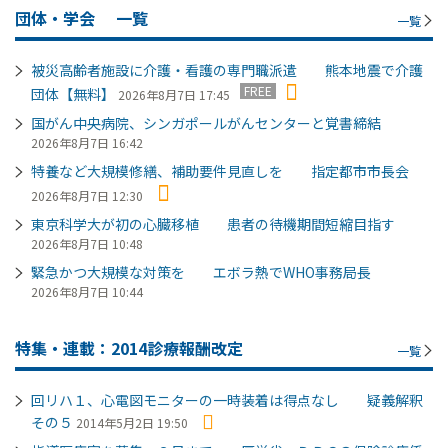
団体・学会
一覧
一覧
被災高齢者施設に介護・看護の専門職派遣 熊本地震で介護
FREE
団体【無料】
2026年8月7日 17:45
国がん中央病院、シンガポールがんセンターと覚書締結
2026年8月7日 16:42
特養など大規模修繕、補助要件見直しを 指定都市市長会
2026年8月7日 12:30
東京科学大が初の心臓移植 患者の待機期間短縮目指す
2026年8月7日 10:48
緊急かつ大規模な対策を エボラ熱でWHO事務局長
2026年8月7日 10:44
特集・連載：2014診療報酬改定
一覧
回リハ１、心電図モニターの一時装着は得点なし 疑義解釈
その５
2014年5月2日 19:50