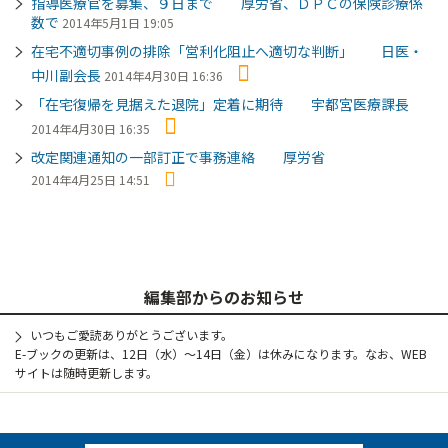
指導医療官を募集、９日まで 厚労省、ＤＰＣの保険診療係
数で
2014年5月1日 19:05
在宅不適切事例の排除「営利化阻止へ適切な判断」 日医・
中川副会長
2014年4月30日 16:36
「在宅復帰を見据えた退院」定着に期待 宇都宮医療課長
2014年4月30日 16:35
改定関連通知の一部訂正で事務連絡 厚労省
2014年4月25日 14:51
編集部からのお知らせ
いつもご愛読ありがとうございます。
E-ブックの更新は、12日（水）～14日（金）は休みになります。なお、WEB
サイトは随時更新します。