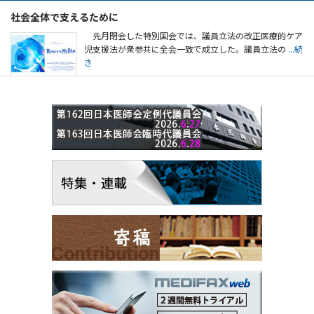
社会全体で支えるために
先月閉会した特別国会では、議員立法の改正医療的ケア
児支援法が衆参共に全会一致で成立した。議員立法の
...続
き