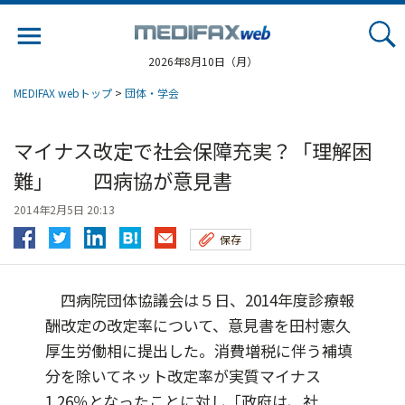
Jump
to
navigation
2026年8月10日（月）
MEDIFAX webトップ
>
団体・学会
マイナス改定で社会保障充実？「理解困
難」 四病協が意見書
2014年2月5日 20:13
保存
四病院団体協議会は５日、2014年度診療報
酬改定の改定率について、意見書を田村憲久
厚生労働相に提出した。消費増税に伴う補填
分を除いてネット改定率が実質マイナス
1.26％となったことに対し「政府は、社...