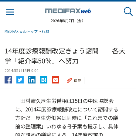
Jump
to
navigation
2026年8月7日（金）
MEDIFAX webトップ
>
行政
14年度診療報酬改定きょう諮問 各大
学「紹介率50％」へ努力
2014年1月15日 0:00
保存
田村憲久厚生労働相は15日の中医協総会
に、2014年度診療報酬改定について諮問する
方針だ。厚生労働省は同時に「これまでの議
論の整理案」いわゆる骨子案も提示し、具体
的な詰めの議論に入る。14年度改定の...