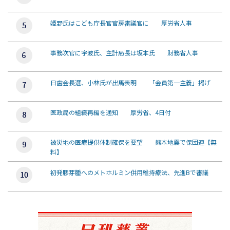
姫野氏はこども庁長官官房審議官に 厚労省人事
事務次官に宇波氏、主計局長は坂本氏 財務省人事
日歯会長選、小林氏が出馬表明 「会員第一主義」掲げ
医政局の組織再編を通知 厚労省、4日付
被災地の医療提供体制確保を要望 熊本地震で保団連【無
料】
初発膠芽腫へのメトホルミン併用維持療法、先進Bで審議