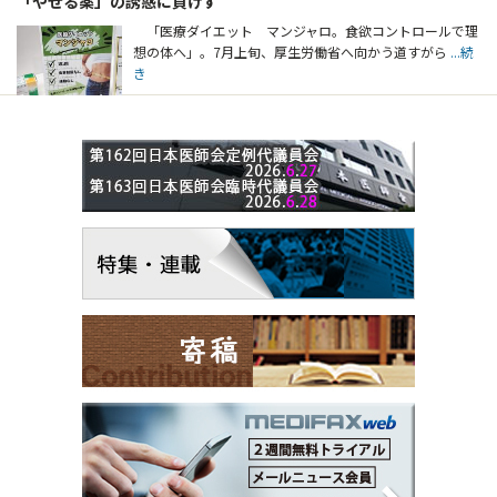
「やせる薬」の誘惑に負けず
「医療ダイエット マンジャロ。食欲コントロールで理
想の体へ」。7月上旬、厚生労働省へ向かう道すがら
...続
き