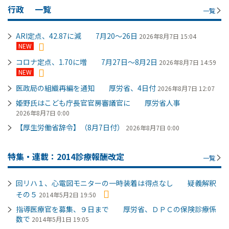
行政
一覧
一覧
ARI定点、42.87に減 7月20～26日
2026年8月7日 15:04
NEW
コロナ定点、1.70に増 7月27日～8月2日
2026年8月7日 14:59
NEW
医政局の組織再編を通知 厚労省、4日付
2026年8月7日 12:07
姫野氏はこども庁長官官房審議官に 厚労省人事
2026年8月7日 0:00
【厚生労働省辞令】（8月7日付）
2026年8月7日 0:00
特集・連載：2014診療報酬改定
一覧
回リハ１、心電図モニターの一時装着は得点なし 疑義解釈
その５
2014年5月2日 19:50
指導医療官を募集、９日まで 厚労省、ＤＰＣの保険診療係
数で
2014年5月1日 19:05