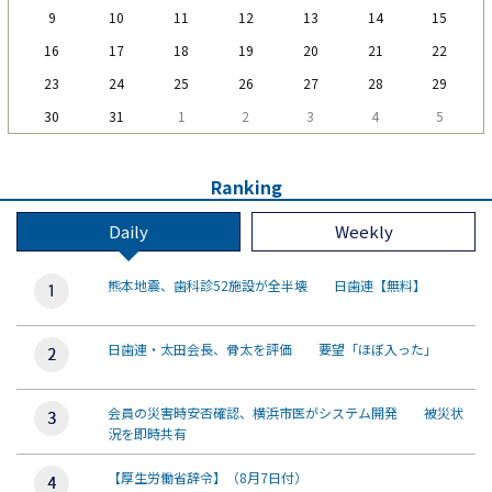
9
10
11
12
13
14
15
16
17
18
19
20
21
22
23
24
25
26
27
28
29
30
31
1
2
3
4
5
Ranking
Daily
Weekly
熊本地震、歯科診52施設が全半壊 日歯連【無料】
日歯連・太田会長、骨太を評価 要望「ほぼ入った」
会員の災害時安否確認、横浜市医がシステム開発 被災状
況を即時共有
【厚生労働省辞令】（8月7日付）