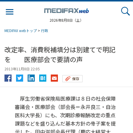
Jump
to
navigation
2026年8月8日（土）
MEDIFAX webトップ
>
行政
改定率、消費税補填分は別建てで明記
を 医療部会で要請の声
2013年11月8日 22:05
保存
厚生労働省保険局医療課は８日の社会保障
審議会・医療部会（部会長＝永井良三・自治
医科大学長）にも、次期診療報酬改定の重点
課題などを盛り込んだ基本方針の骨子案を提
示した。田中滋部会長代理（慶応大経営大