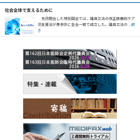
社会全体で支えるために
先月閉会した特別国会では、議員立法の改正医療的ケア
児支援法が衆参共に全会一致で成立した。議員立法の
...続
き