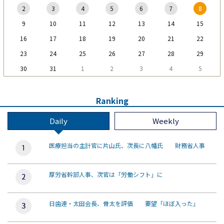
2
3
4
5
6
7
8
9
10
11
12
13
14
15
16
17
18
19
20
21
22
23
24
25
26
27
28
29
30
31
1
2
3
4
5
Ranking
Daily
Weekly
医療担当の主計官に片山氏、次長に八幡氏 財務省人事
厚労省幹部人事、次官は「労働シフト」に
日歯連・太田会長、骨太を評価 要望「ほぼ入った」