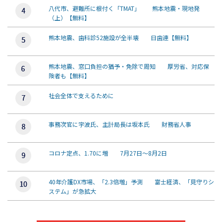
八代市、避難所に根付く「TMAT」 熊本地震・現地発
（上）【無料】
熊本地震、歯科診52施設が全半壊 日歯連【無料】
熊本地震、窓口負担の猶予・免除で周知 厚労省、対応保
険者も【無料】
社会全体で支えるために
事務次官に宇波氏、主計局長は坂本氏 財務省人事
コロナ定点、1.70に増 7月27日～8月2日
40年介護DX市場、「2.3倍増」予測 富士経済、「見守りシ
ステム」が急拡大