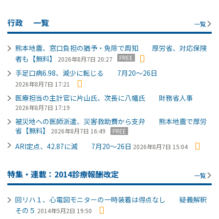
行政
一覧
一覧
熊本地震、窓口負担の猶予・免除で周知 厚労省、対応保険
FREE
者も【無料】
2026年8月7日 20:27
手足口病6.98、減少に転じる 7月20～26日
2026年8月7日 17:21
医療担当の主計官に片山氏、次長に八幡氏 財務省人事
2026年8月7日 17:19
被災地への医師派遣、災害救助費から支弁 熊本地震で厚労
省【無料】
2026年8月7日 16:49
FREE
ARI定点、42.87に減 7月20～26日
2026年8月7日 15:04
特集・連載：2014診療報酬改定
一覧
回リハ１、心電図モニターの一時装着は得点なし 疑義解釈
その５
2014年5月2日 19:50