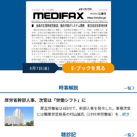
E-ブックを見る
8月7日(金)
時事解説
一覧
厚労省幹部人事、次官は「労働シフト」に
厚生労働省は4日付で、幹部人事を発令した。事務次官
には職業安定局長の村山誠氏（1990年労働省）を
...続き
聴診記
一覧