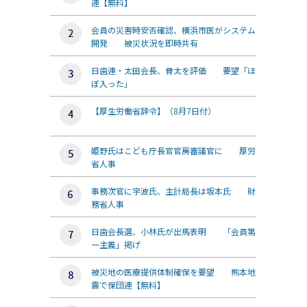
連【無料】
会員の災害時安否確認、横浜市医がシステム
開発 被災状況を即時共有
日歯連・太田会長、骨太を評価 要望「ほ
ぼ入った」
【厚生労働省辞令】（8月7日付）
姫野氏はこども庁長官官房審議官に 厚労
省人事
事務次官に宇波氏、主計局長は坂本氏 財
務省人事
日歯会長選、小林氏が出馬表明 「会員第
一主義」掲げ
被災地の医療提供体制確保を要望 熊本地
震で保団連【無料】