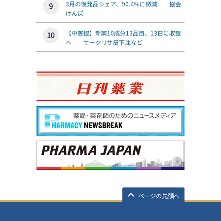
3月の後発品シェア、90.4％に微減 協会
けんぽ
【中医協】新薬10成分13品目、13日に収載
へ サークリサ皮下注など
ページの先頭へ