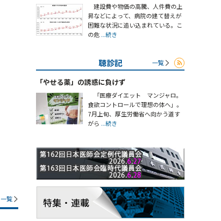
建設費や物価の高騰、人件費の上
昇などによって、病院の建て替えが
困難な状況に追い込まれている。こ
の危
...続き
聴診記
一覧
「やせる薬」の誘惑に負けず
「医療ダイエット マンジャロ。
食欲コントロールで理想の体へ」。
7月上旬、厚生労働省へ向かう道す
がら
...続き
一覧