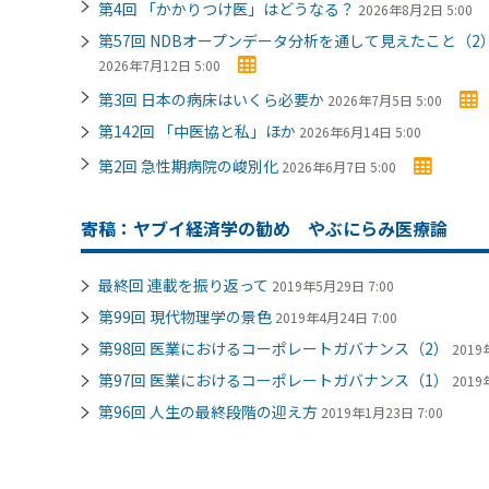
第4回 「かかりつけ医」はどうなる？
2026年8月2日 5:00
第57回 NDBオープンデータ分析を通して見えたこと（
2026年7月12日 5:00
第3回 日本の病床はいくら必要か
2026年7月5日 5:00
第142回 「中医協と私」ほか
2026年6月14日 5:00
第2回 急性期病院の峻別化
2026年6月7日 5:00
寄稿：ヤブイ経済学の勧め やぶにらみ医療論
最終回 連載を振り返って
2019年5月29日 7:00
第99回 現代物理学の景色
2019年4月24日 7:00
第98回 医業におけるコーポレートガバナンス（2）
2019
第97回 医業におけるコーポレートガバナンス（1）
2019
第96回 人生の最終段階の迎え方
2019年1月23日 7:00