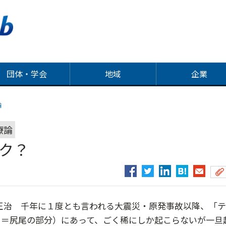
団体・学会
地域
企業
論
療論
スク？
正治 千年に１度とも言われる大震災・原発事故以降、「
ｌ＝尻尾の部分）にあって、ごく稀にしか起こらないが一旦