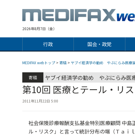
Jump
to
navigation
2026年8月7日（金）
行政
国会・政党
MEDIFAX webトップ
>
寄稿
>
ヤブイ経済学の勧め やぶにらみ医療
ヤブイ経済学の勧め やぶにらみ医
寄稿
第10回 医療とテール・リ
2011年11月22日 5:00
社会保険診療報酬支払基金特別医療顧問 中島
ル・リスク」と言って統計分布の端（Ｔａｉ