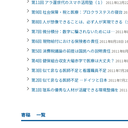
第11回 アラ還世代のスマホ活用塾（１）
2011年12月22
第9回 社会保障・税と医療：プロクラステスの寝台
20
第8回 人が想像できることは、必ず人が実現できる（
第7回 微分積分：数字に騙されないためには…
2011年
第6回 現物給付における保険者の責任
2011年8月18日 16
第5回 消費税議論の前提は国民への説明責任
2011年8月
第4回 健保組合収支大幅赤字で医療は大丈夫？
2011年
第3回 似て非なる医師不足と看護職員不足
2011年7月28
第2回 似て非なる医師不足 ―ドイツと日本
2011年7月21
第1回 理系の優秀な人材が活躍できる環境整備を
2011
寄稿
一覧