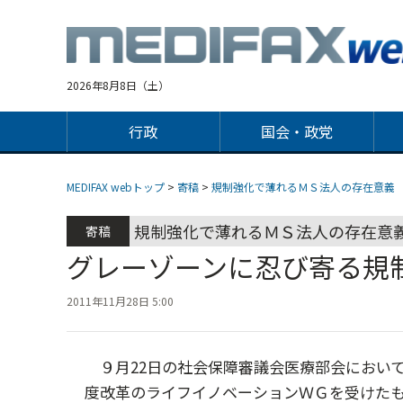
Jump
to
navigation
2026年8月8日（土）
行政
国会・政党
MEDIFAX webトップ
>
寄稿
>
規制強化で薄れるＭＳ法人の存在意義
規制強化で薄れるＭＳ法人の存在意
寄稿
グレーゾーンに忍び寄る規
2011年11月28日 5:00
９月22日の社会保障審議会医療部会におい
度改革のライフイノベーションＷＧを受けた