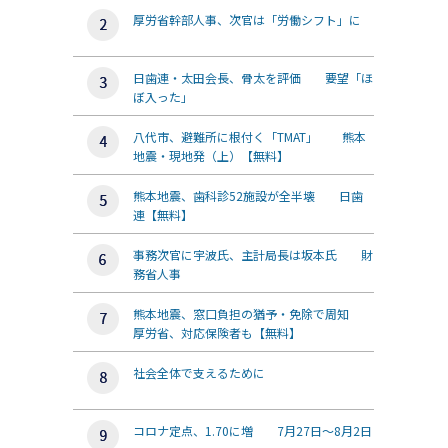
厚労省幹部人事、次官は「労働シフト」に
日歯連・太田会長、骨太を評価 要望「ほ
ぼ入った」
八代市、避難所に根付く「TMAT」 熊本
地震・現地発（上）【無料】
熊本地震、歯科診52施設が全半壊 日歯
連【無料】
事務次官に宇波氏、主計局長は坂本氏 財
務省人事
熊本地震、窓口負担の猶予・免除で周知
厚労省、対応保険者も【無料】
社会全体で支えるために
コロナ定点、1.70に増 7月27日～8月2日