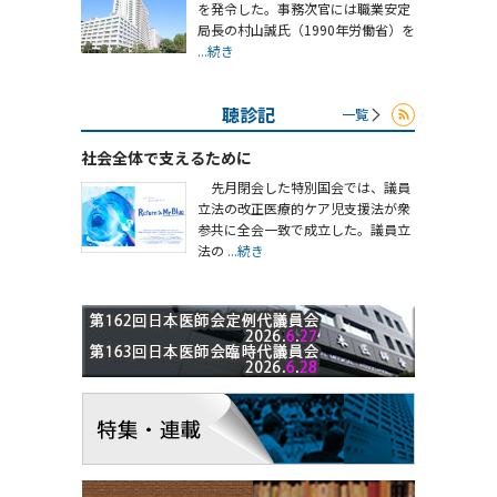
を発令した。事務次官には職業安定
局長の村山誠氏（1990年労働省）を
...続き
聴診記
一覧
社会全体で支えるために
先月閉会した特別国会では、議員
立法の改正医療的ケア児支援法が衆
参共に全会一致で成立した。議員立
法の
...続き