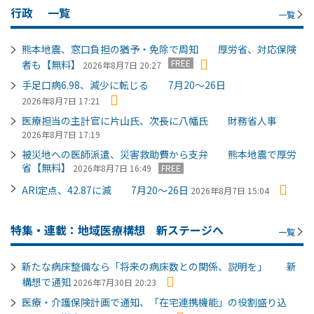
行政
一覧
一覧
熊本地震、窓口負担の猶予・免除で周知 厚労省、対応保険
FREE
者も【無料】
2026年8月7日 20:27
手足口病6.98、減少に転じる 7月20～26日
2026年8月7日 17:21
医療担当の主計官に片山氏、次長に八幡氏 財務省人事
2026年8月7日 17:19
被災地への医師派遣、災害救助費から支弁 熊本地震で厚労
省【無料】
2026年8月7日 16:49
FREE
ARI定点、42.87に減 7月20～26日
2026年8月7日 15:04
特集・連載：地域医療構想 新ステージへ
一覧
新たな病床整備なら「将来の病床数との関係、説明を」 新
構想で通知
2026年7月30日 20:23
医療・介護保険計画で通知、「在宅連携機能」の役割盛り込