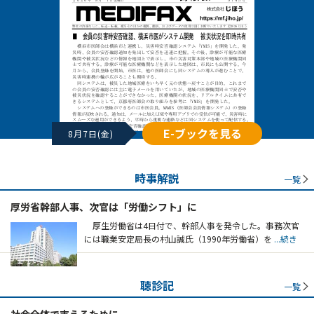
E-ブックを見る
8月7日(金)
時事解説
一覧
厚労省幹部人事、次官は「労働シフト」に
厚生労働省は4日付で、幹部人事を発令した。事務次官
には職業安定局長の村山誠氏（1990年労働省）を
...続き
聴診記
一覧
社会全体で支えるために