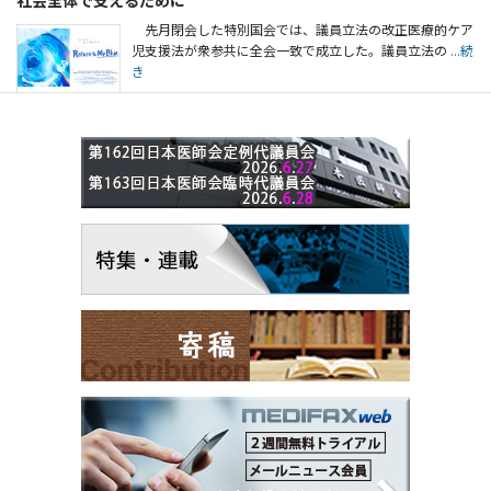
先月閉会した特別国会では、議員立法の改正医療的ケア
児支援法が衆参共に全会一致で成立した。議員立法の
...続
き