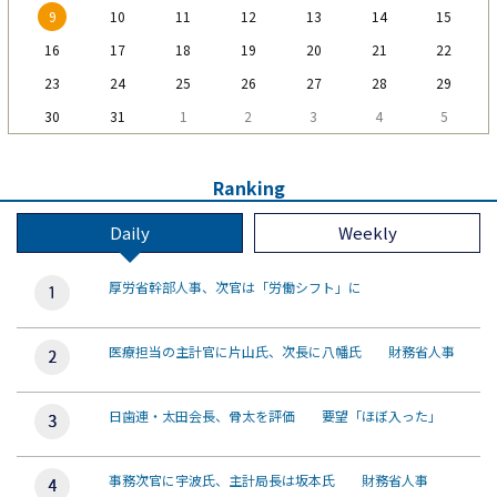
9
10
11
12
13
14
15
16
17
18
19
20
21
22
23
24
25
26
27
28
29
30
31
1
2
3
4
5
Ranking
Daily
Weekly
厚労省幹部人事、次官は「労働シフト」に
医療担当の主計官に片山氏、次長に八幡氏 財務省人事
日歯連・太田会長、骨太を評価 要望「ほぼ入った」
事務次官に宇波氏、主計局長は坂本氏 財務省人事