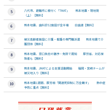
八代市、避難所に根付く「TMAT」 熊本地震・現地発
（上）【無料】
熊本地震、歯科診52施設が全半壊 日歯連【無料】
被災高齢者施設に介護・看護の専門職派遣 熊本地震で介
護団体【無料】
熊本地震、窓口負担の猶予・免除で周知 厚労省、対応保
険者も【無料】
熊本地震、JMATによる支援活動開始 福岡・宮崎チームが
被災地入り【無料】
熊本地震1週間、厚労相「関連死抑制に万全期す」 熱中症
予防に重点【無料】