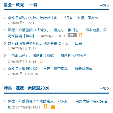
国会・政党
一覧
一覧
食料品減税の方針、政府が決定 9月に「大綱」策定へ
2026年8月5日 22:11
医療・介護施設の「断水」、優先して復旧を 熊本地震、公
FREE
明が要請【無料】
2026年8月4日 18:52
食料品消費税の対応、税調会長に一任 自民
2026年8月3日 21:25
「内密出産」、法制化に意欲 維新PTが初会合
2026年8月3日 21:16
食料品の消費税減税、自民に賛否両論 維新は賛成
2026年7月31日 21:26
特集・連載：衆院選2026
一覧
医療・介護資格持つ衆院議員、27人に 自民大勝で与野党逆
転
2026年3月3日 18:17