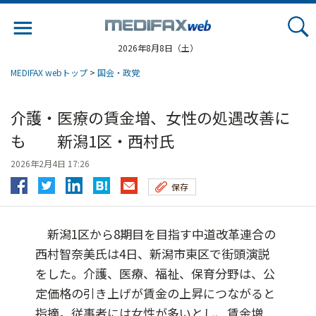
Jump
to
navigation
2026年8月8日（土）
MEDIFAX webトップ
>
国会・政党
介護・医療の賃金増、女性の処遇改善に
も 新潟1区・西村氏
2026年2月4日 17:26
保存
新潟1区から8期目を目指す中道改革連合の
西村智奈美氏は4日、新潟市東区で街頭演説
をした。介護、医療、福祉、保育分野は、公
定価格の引き上げが賃金の上昇につながると
指摘。従事者には女性が多いとし、賃金増...