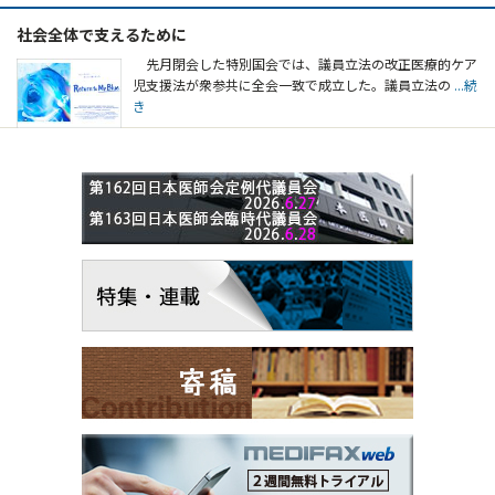
社会全体で支えるために
先月閉会した特別国会では、議員立法の改正医療的ケア
児支援法が衆参共に全会一致で成立した。議員立法の
...続
き