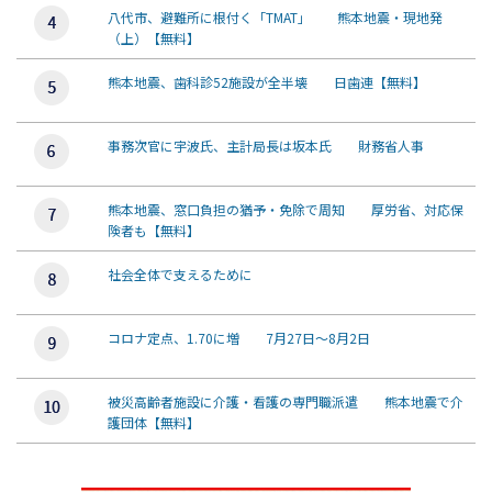
八代市、避難所に根付く「TMAT」 熊本地震・現地発
（上）【無料】
熊本地震、歯科診52施設が全半壊 日歯連【無料】
事務次官に宇波氏、主計局長は坂本氏 財務省人事
熊本地震、窓口負担の猶予・免除で周知 厚労省、対応保
険者も【無料】
社会全体で支えるために
コロナ定点、1.70に増 7月27日～8月2日
被災高齢者施設に介護・看護の専門職派遣 熊本地震で介
護団体【無料】