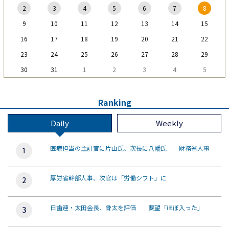
2
3
4
5
6
7
8
9
10
11
12
13
14
15
16
17
18
19
20
21
22
23
24
25
26
27
28
29
30
31
1
2
3
4
5
Ranking
Daily
Weekly
医療担当の主計官に片山氏、次長に八幡氏 財務省人事
厚労省幹部人事、次官は「労働シフト」に
日歯連・太田会長、骨太を評価 要望「ほぼ入った」