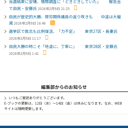
当選結果に安堵、情勢調査に「どきどきしていた」 報告会
で自民・安藤氏
2026年2月9日 21:25
自民が歴史的大勝、厚労関係議員の返り咲きも 中道は大幅
減
2026年2月9日 16:46
選挙区で敗北も比例復活、「力不足」 東京27区・長妻氏
2026年2月9日 11:17
自民大勝の時こそ「地道に、丁寧に」 東京28区・安藤氏
2026年2月9日 1:41
編集部からのお知らせ
いつもご愛読ありがとうございます。
E-ブックの更新は、12日（水）～14日（金）は休みになります。なお、WEB
サイトは随時更新します。