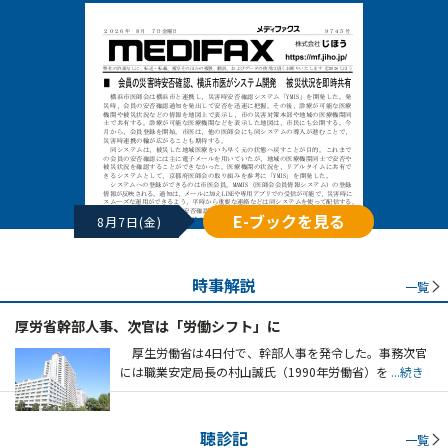
E-ブックを見る
8月7日(金)
時事解説
一覧
厚労省幹部人事、次官は「労働シフト」に
厚生労働省は4日付で、幹部人事を発令した。事務次官
には職業安定局長の村山誠氏（1990年労働省）を
...続き
聴診記
一覧