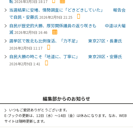
転
2026年3月3日 18:17
当選結果に安堵、情勢調査に「どきどきしていた」 報告会
で自民・安藤氏
2026年2月9日 21:25
自民が歴史的大勝、厚労関係議員の返り咲きも 中道は大幅
減
2026年2月9日 16:46
選挙区で敗北も比例復活、「力不足」 東京27区・長妻氏
2026年2月9日 11:17
自民大勝の時こそ「地道に、丁寧に」 東京28区・安藤氏
2026年2月9日 1:41
編集部からのお知らせ
いつもご愛読ありがとうございます。
E-ブックの更新は、12日（水）～14日（金）は休みになります。なお、WEB
サイトは随時更新します。