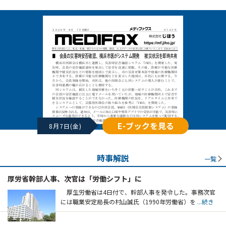
E-ブックを見る
8月7日(金)
時事解説
一覧
厚労省幹部人事、次官は「労働シフト」に
厚生労働省は4日付で、幹部人事を発令した。事務次官
には職業安定局長の村山誠氏（1990年労働省）を
...続き