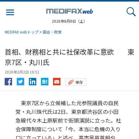
Jump
to
navigation
2026年8月8日（土）
MEDIFAX webトップ
>
国会・政党
首相、財務相と共に社保改革に意欲 東
京7区・丸川氏
2026年2月2日 18:51
保存
東京7区から立候補した元参院議員の自民
党・丸川珠代氏は2日、東京都渋谷区の小田
急線代々木上原駅前で街頭演説に立った。社
会保障制度について「今、本当に危機の入り
口に立っている」と述べ、高市早苗首相や