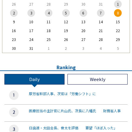
26
27
28
29
30
31
1
2
3
4
5
6
7
8
9
10
11
12
13
14
15
16
17
18
19
20
21
22
23
24
25
26
27
28
29
30
31
1
2
3
4
5
Ranking
Daily
Weekly
厚労省幹部人事、次官は「労働シフト」に
医療担当の主計官に片山氏、次長に八幡氏 財務省人事
日歯連・太田会長、骨太を評価 要望「ほぼ入った」