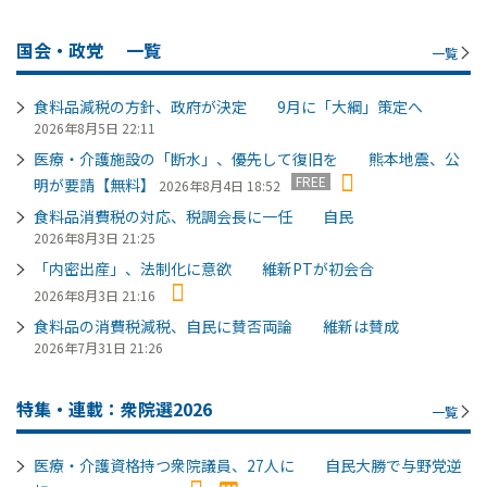
国会・政党
一覧
一覧
食料品減税の方針、政府が決定 9月に「大綱」策定へ
2026年8月5日 22:11
医療・介護施設の「断水」、優先して復旧を 熊本地震、公
FREE
明が要請【無料】
2026年8月4日 18:52
食料品消費税の対応、税調会長に一任 自民
2026年8月3日 21:25
「内密出産」、法制化に意欲 維新PTが初会合
2026年8月3日 21:16
食料品の消費税減税、自民に賛否両論 維新は賛成
2026年7月31日 21:26
特集・連載：衆院選2026
一覧
医療・介護資格持つ衆院議員、27人に 自民大勝で与野党逆