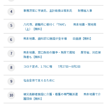
事務次官に宇波氏、主計局長は坂本氏 財務省人事
八代市、避難所に根付く「TMAT」 熊本地震・現地発
（上）【無料】
熊本地震、歯科診52施設が全半壊 日歯連【無料】
熊本地震、窓口負担の猶予・免除で周知 厚労省、対応保
険者も【無料】
コロナ定点、1.70に増 7月27日～8月2日
社会全体で支えるために
被災高齢者施設に介護・看護の専門職派遣 熊本地震で介
護団体【無料】