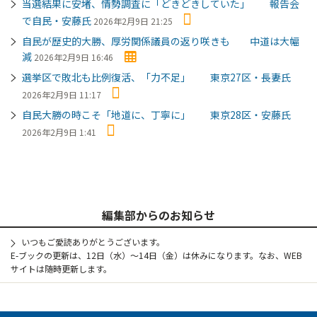
当選結果に安堵、情勢調査に「どきどきしていた」 報告会
で自民・安藤氏
2026年2月9日 21:25
自民が歴史的大勝、厚労関係議員の返り咲きも 中道は大幅
減
2026年2月9日 16:46
選挙区で敗北も比例復活、「力不足」 東京27区・長妻氏
2026年2月9日 11:17
自民大勝の時こそ「地道に、丁寧に」 東京28区・安藤氏
2026年2月9日 1:41
編集部からのお知らせ
いつもご愛読ありがとうございます。
E-ブックの更新は、12日（水）～14日（金）は休みになります。なお、WEB
サイトは随時更新します。