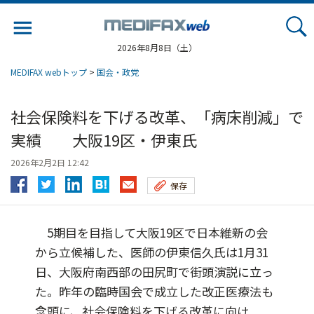
Jump
to
navigation
2026年8月8日（土）
MEDIFAX webトップ
>
国会・政党
社会保険料を下げる改革、「病床削減」で
実績 大阪19区・伊東氏
2026年2月2日 12:42
保存
5期目を目指して大阪19区で日本維新の会
から立候補した、医師の伊東信久氏は1月31
日、大阪府南西部の田尻町で街頭演説に立っ
た。昨年の臨時国会で成立した改正医療法も
念頭に、社会保険料を下げる改革に向け...