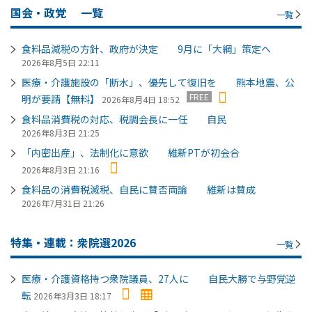
国会・政党
一覧
一覧
食料品減税の方針、政府が決定 9月に「大綱」策定へ
2026年8月5日 22:11
医療・介護施設の「断水」、優先して復旧を 熊本地震、公
FREE
明が要請【無料】
2026年8月4日 18:52
食料品消費税の対応、税調会長に一任 自民
2026年8月3日 21:25
「内密出産」、法制化に意欲 維新PTが初会合
2026年8月3日 21:16
食料品の消費税減税、自民に賛否両論 維新は賛成
2026年7月31日 21:26
特集・連載：衆院選2026
一覧
医療・介護資格持つ衆院議員、27人に 自民大勝で与野党逆
転
2026年3月3日 18:17