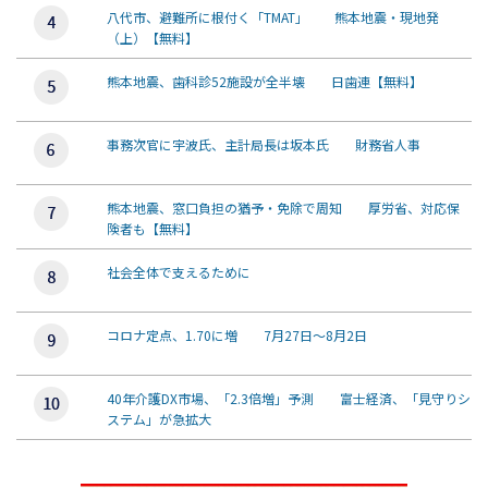
八代市、避難所に根付く「TMAT」 熊本地震・現地発
（上）【無料】
熊本地震、歯科診52施設が全半壊 日歯連【無料】
事務次官に宇波氏、主計局長は坂本氏 財務省人事
熊本地震、窓口負担の猶予・免除で周知 厚労省、対応保
険者も【無料】
社会全体で支えるために
コロナ定点、1.70に増 7月27日～8月2日
40年介護DX市場、「2.3倍増」予測 富士経済、「見守りシ
ステム」が急拡大