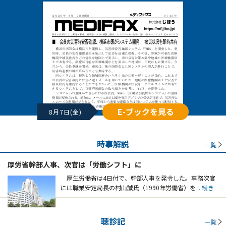
E-ブックを見る
8月7日(金)
時事解説
一覧
厚労省幹部人事、次官は「労働シフト」に
厚生労働省は4日付で、幹部人事を発令した。事務次官
には職業安定局長の村山誠氏（1990年労働省）を
...続き
聴診記
一覧