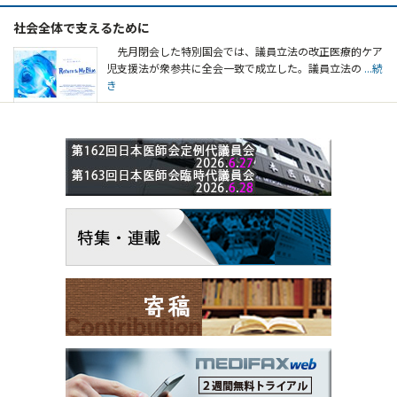
社会全体で支えるために
先月閉会した特別国会では、議員立法の改正医療的ケア
児支援法が衆参共に全会一致で成立した。議員立法の
...続
き