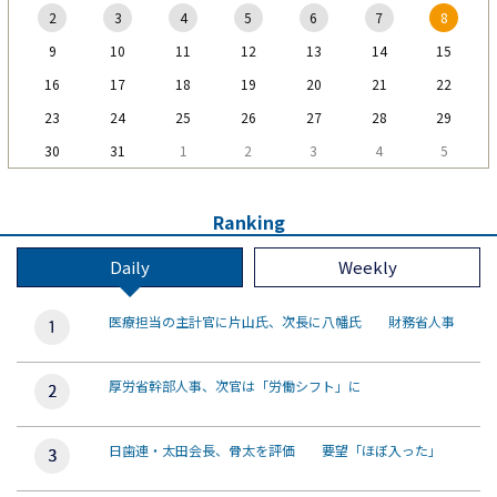
2
3
4
5
6
7
8
9
10
11
12
13
14
15
16
17
18
19
20
21
22
23
24
25
26
27
28
29
30
31
1
2
3
4
5
Ranking
Daily
Weekly
医療担当の主計官に片山氏、次長に八幡氏 財務省人事
厚労省幹部人事、次官は「労働シフト」に
日歯連・太田会長、骨太を評価 要望「ほぼ入った」