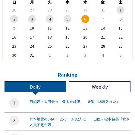
日
月
火
水
木
金
土
26
27
28
29
30
31
1
2
3
4
5
6
7
8
9
10
11
12
13
14
15
16
17
18
19
20
21
22
23
24
25
26
27
28
29
30
31
1
2
3
4
5
Ranking
Daily
Weekly
日歯連・太田会長、骨太を評価 要望「ほぼ入った」
熊本地震のJMAT、25チーム82人に 日医・松本会長「水や
人員不足が課...