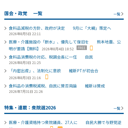
国会・政党
一覧
一覧
食料品減税の方針、政府が決定 9月に「大綱」策定へ
2026年8月5日 22:11
医療・介護施設の「断水」、優先して復旧を 熊本地震、公
FREE
明が要請【無料】
2026年8月4日 18:52
食料品消費税の対応、税調会長に一任 自民
2026年8月3日 21:25
「内密出産」、法制化に意欲 維新PTが初会合
2026年8月3日 21:16
食料品の消費税減税、自民に賛否両論 維新は賛成
2026年7月31日 21:26
特集・連載：衆院選2026
一覧
医療・介護資格持つ衆院議員、27人に 自民大勝で与野党逆