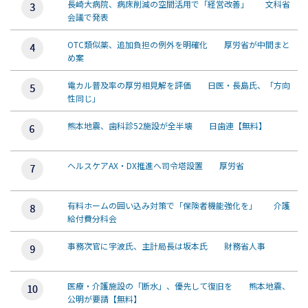
長崎大病院、病床削減の空間活用で「経営改善」 文科省
会議で発表
OTC類似薬、追加負担の例外を明確化 厚労省が中間まと
め案
電カル普及率の厚労相見解を評価 日医・長島氏、「方向
性同じ」
熊本地震、歯科診52施設が全半壊 日歯連【無料】
ヘルスケアAX・DX推進へ司令塔設置 厚労省
有料ホームの囲い込み対策で「保険者機能強化を」 介護
給付費分科会
事務次官に宇波氏、主計局長は坂本氏 財務省人事
医療・介護施設の「断水」、優先して復旧を 熊本地震、
公明が要請【無料】