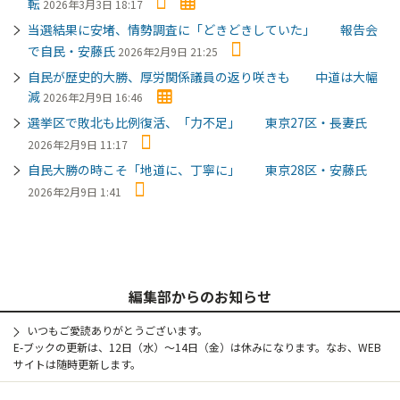
転
2026年3月3日 18:17
当選結果に安堵、情勢調査に「どきどきしていた」 報告会
で自民・安藤氏
2026年2月9日 21:25
自民が歴史的大勝、厚労関係議員の返り咲きも 中道は大幅
減
2026年2月9日 16:46
選挙区で敗北も比例復活、「力不足」 東京27区・長妻氏
2026年2月9日 11:17
自民大勝の時こそ「地道に、丁寧に」 東京28区・安藤氏
2026年2月9日 1:41
編集部からのお知らせ
いつもご愛読ありがとうございます。
E-ブックの更新は、12日（水）～14日（金）は休みになります。なお、WEB
サイトは随時更新します。