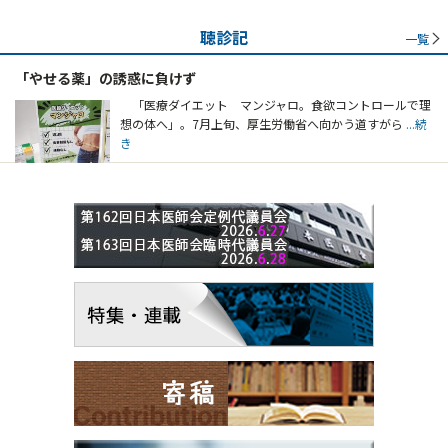
聴診記
一覧
「やせる薬」の誘惑に負けず
「医療ダイエット マンジャロ。食欲コントロールで理
想の体へ」。7月上旬、厚生労働省へ向かう道すがら
...続
き