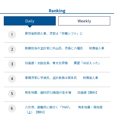
Ranking
Daily
Weekly
厚労省幹部人事、次官は「労働シフト」に
医療担当の主計官に片山氏、次長に八幡氏 財務省人事
日歯連・太田会長、骨太を評価 要望「ほぼ入った」
事務次官に宇波氏、主計局長は坂本氏 財務省人事
熊本地震、歯科診52施設が全半壊 日歯連【無料】
八代市、避難所に根付く「TMAT」 熊本地震・現地発
（上）【無料】