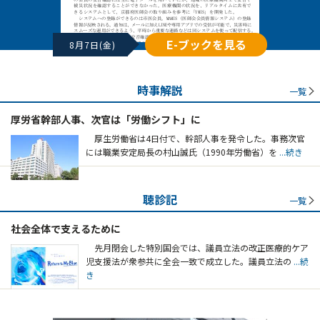
E-ブックを見る
8月7日(金)
時事解説
一覧
厚労省幹部人事、次官は「労働シフト」に
厚生労働省は4日付で、幹部人事を発令した。事務次官
には職業安定局長の村山誠氏（1990年労働省）を
...続き
聴診記
一覧
社会全体で支えるために
先月閉会した特別国会では、議員立法の改正医療的ケア
児支援法が衆参共に全会一致で成立した。議員立法の
...続
き