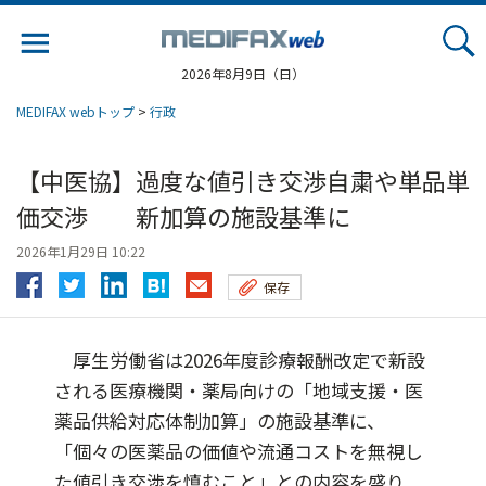
Jump
to
navigation
2026年8月9日（日）
MEDIFAX webトップ
>
行政
【中医協】過度な値引き交渉自粛や単品単
価交渉 新加算の施設基準に
2026年1月29日 10:22
保存
厚生労働省は2026年度診療報酬改定で新設
される医療機関・薬局向けの「地域支援・医
薬品供給対応体制加算」の施設基準に、
「個々の医薬品の価値や流通コストを無視し
た値引き交渉を慎むこと」との内容を盛り