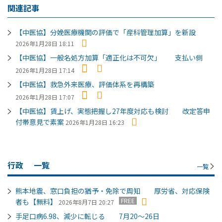
関連記事
【中医協】分娩医療機関の評価で「産科管理加算」を新設
2026年1月28日 18:11
【中医協】一般名処方加算「適正化は不可欠」 支払い側
2026年1月28日 17:14
【中医協】救急外来医療、評価体系を再構築
2026年1月28日 17:07
【中医協】賃上げ、実態把握し27年度対応も検討 改定答申
付帯意見で素案
2026年1月28日 16:23
行政
一覧
一覧
熊本地震、窓口負担の猶予・免除で周知 厚労省、対応保険
FREE
者も【無料】
2026年8月7日 20:27
手足口病6.98、減少に転じる 7月20～26日