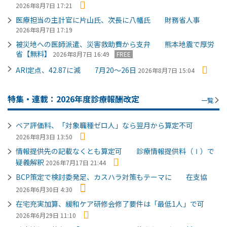
2026年8月7日 17:21
医療担当の主計官に片山氏、次長に八幡氏 財務省人事
2026年8月7日 17:19
被災地への医師派遣、災害救助費から支弁 熊本地震で厚労
省【無料】
2026年8月7日 16:49
FREE
ARI定点、42.87に減 7月20～26日
2026年8月7日 15:04
特集・連載：2026年度診療報酬改定
一覧
ベア評価料、「対象職種ゼロ人」なら翌月から算定不可
2026年8月3日 13:50
情報提供先の記載なくとも算定可 診療情報提供料（Ⅰ）で
疑義解釈
2026年7月17日 21:44
BCP策定で検討委発足、カスハラ対策もテーマに 在支協
2026年6月30日 4:30
在宅充実加算、緩和ケア研修会修了要件は「最低1人」で可
2026年6月29日 11:10