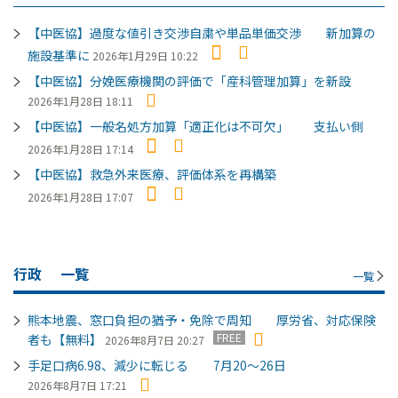
【中医協】過度な値引き交渉自粛や単品単価交渉 新加算の
施設基準に
2026年1月29日 10:22
【中医協】分娩医療機関の評価で「産科管理加算」を新設
2026年1月28日 18:11
【中医協】一般名処方加算「適正化は不可欠」 支払い側
2026年1月28日 17:14
【中医協】救急外来医療、評価体系を再構築
2026年1月28日 17:07
行政
一覧
一覧
熊本地震、窓口負担の猶予・免除で周知 厚労省、対応保険
FREE
者も【無料】
2026年8月7日 20:27
手足口病6.98、減少に転じる 7月20～26日
2026年8月7日 17:21