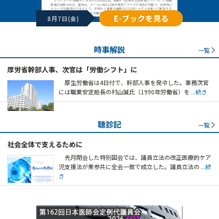
E-ブックを見る
8月7日(金)
時事解説
一覧
厚労省幹部人事、次官は「労働シフト」に
厚生労働省は4日付で、幹部人事を発令した。事務次官
には職業安定局長の村山誠氏（1990年労働省）を
...続き
聴診記
一覧
社会全体で支えるために
先月閉会した特別国会では、議員立法の改正医療的ケア
児支援法が衆参共に全会一致で成立した。議員立法の
...続
き