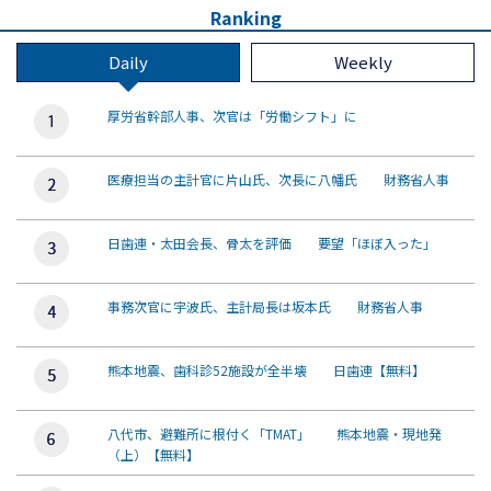
Ranking
Daily
Weekly
厚労省幹部人事、次官は「労働シフト」に
医療担当の主計官に片山氏、次長に八幡氏 財務省人事
日歯連・太田会長、骨太を評価 要望「ほぼ入った」
事務次官に宇波氏、主計局長は坂本氏 財務省人事
熊本地震、歯科診52施設が全半壊 日歯連【無料】
八代市、避難所に根付く「TMAT」 熊本地震・現地発
（上）【無料】