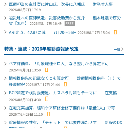
医療担当の主計官に片山氏、次長に八幡氏 財務省人事
2026年8月7日 17:19
被災地への医師派遣、災害救助費から支弁 熊本地震で厚労
省【無料】
2026年8月7日 16:49
FREE
ARI定点、42.87に減 7月20～26日
2026年8月7日 15:04
特集・連載：2026年度診療報酬改定
一覧
ベア評価料、「対象職種ゼロ人」なら翌月から算定不可
2026年8月3日 13:50
情報提供先の記載なくとも算定可 診療情報提供料（Ⅰ）で
疑義解釈
2026年7月17日 21:44
BCP策定で検討委発足、カスハラ対策もテーマに 在支協
2026年6月30日 4:30
在宅充実加算、緩和ケア研修会修了要件は「最低1人」で可
2026年6月29日 11:10
診療情報の共有、「チャット」では要件満たせず 新設のDX